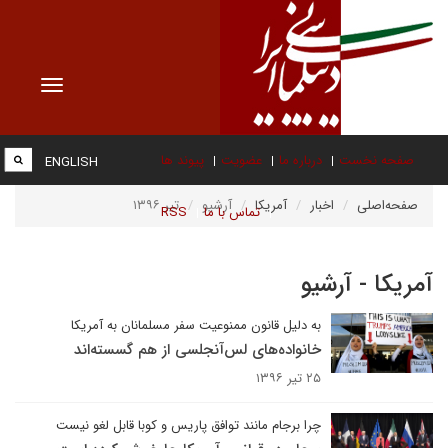
Toggle
vigation
صفحه نخست
درباره ما
عضویت
پیوند ها
ENGLISH
صفحه‌اصلی
اخبار
آمریکا
آرشیو
تیر ۱۳۹۶
تماس با ما
RSS
آمریکا - آرشیو
به دلیل قانون ممنوعیت سفر مسلمانان به آمریکا
خانواده‌های لس‌آنجلسی از هم گسسته‌اند
۲۵ تیر ۱۳۹۶
چرا برجام مانند توافق پاریس و کوبا قابل لغو نیست