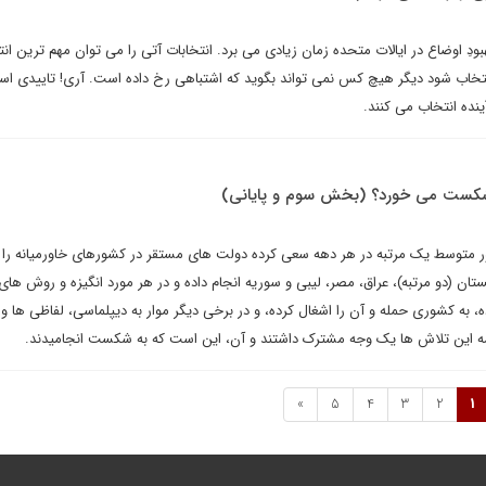
بودِ اوضاع در ایالات متحده زمان زیادی می برد. انتخابات آتی را می توان مهم ترین ان
 انتخاب شود دیگر هیچ کس نمی تواند بگوید که اشتباهی رخ داده است. آری! تاییدی اس
ینده انتخاب می کنند.
 شکست می خورد؟ (بخش سوم و پایانی)
متحده از دهه ۱۹۵۰ به طور متوسط یک مرتبه در هر دهه سعی کرده دولت های مستقر در کشورهای خاورمیانه را 
غانستان (دو مرتبه)، عراق، مصر، لیبی و سوریه انجام داده و در هر مورد انگیزه و روش های
، به کشوری حمله و آن را اشغال کرده، و در برخی دیگر موار به دیپلماسی، لفاظی ها و
مه این تلاش ها یک وجه مشترک داشتند و آن، این است که به شکست انجامیدند.
»
5
4
3
2
1