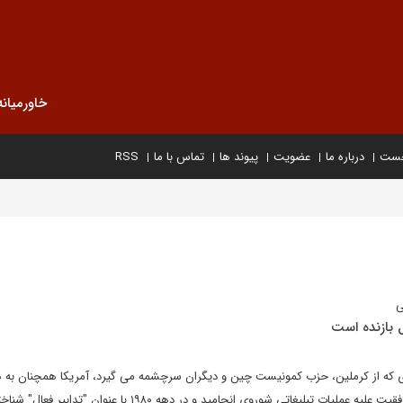
خاورمیانه
خست
درباره ما
عضویت
پیوند ها
تماس با ما
RSS
ی
ل بازنده است
ازی که از کرملین، حزب کمونیست چین و دیگران سرچشمه می گیرد، آمریکا همچنان به 
روش هایی پایبند است که به موفقیت علیه عملیات تبلیغاتی شوروی انجامید و در دهه ۱۹۸۰ با عنو