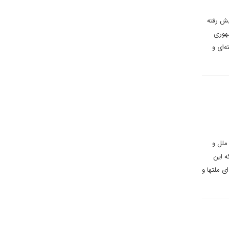
یش رفته
یاست جمهوری
‌ای و
ملل و
ه این
ی ملتها و