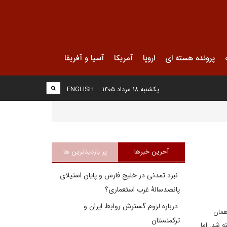
پرونده هسته ای
اروپا
آمریکا
آسیا و آفریقا
یکشنبه ۱۸ مرداد ۱۴۰۵
ENGLISH
آخرین خبرها
پر بازدیدترین ها
نبرد تمدنی در خلیج فارس و پایان استیلای
پانصدسالۀ غرب استعماری؟
درباره لزوم گسترش روابط ایران و
همان
ترکمنستان
ان "تدابیر فعال" شناخته شد. اما