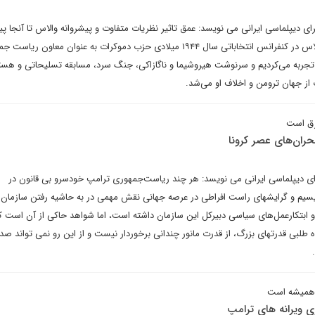
رای دیپلماسی ایرانی می نویسد: عمق تاثیر نظریات متفاوت و پیشروانه والاس تا آنجا پ
است که بسیاری معتقدند اگر والاس در کنفرانس انتخاباتی سال ۱۹۴۴ میلادی حزب دموکرات به عنوان معاون ر
ا تجربه می‌کردیم و سرنوشت هیروشیما و ناگازاکی، جنگ سرد، مسابقه تسلیحاتی و هسته
 از جهان ترومن و اخلاف او می‌شد.
رق است
حران‌های عصر کرونا
رای دیپلماسی ایرانی می نویسد: هر چند ریاست‌جمهوری ترامپ خودسرو بی قانون در
نالیسیم و گرایشهای راست افراطی در عرصه جهانی نقش مهمی در به حاشیه رفتن سازمان 
ابتکارعمل‌های سیاسی دبیرکل این سازمان داشته است، اما شواهد حاکی از آن است ک
ه طلبی قدرتهای بزرگ، از قدرت مانور چندانی برخوردار نیست و از این رو نمی تواند صدا
از همیشه است
ی ویرانه های ترامپ