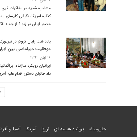
۱۷ آبان ۱۳۹۲
مشاجره شدید در مذاکرات کری با
کنگره امریکا، نگرانی کلیسای ار
حضور ایران در ژنو 2 از جمله ناگفته‌های این هفته دیپلماسی ایرانی هستند.
یادداشت رایان کروکر در نیویورک 
موفقیت دیپلماسی بین ایرا
۱۶ آبان ۱۳۹۲
ایرانیان رویکرد سازنده، پراگمات
داد طالبان دستور اقدام علیه آمر
«
خاورمیانه
پرونده هسته ای
اروپا
آمریکا
آسیا و آفریق