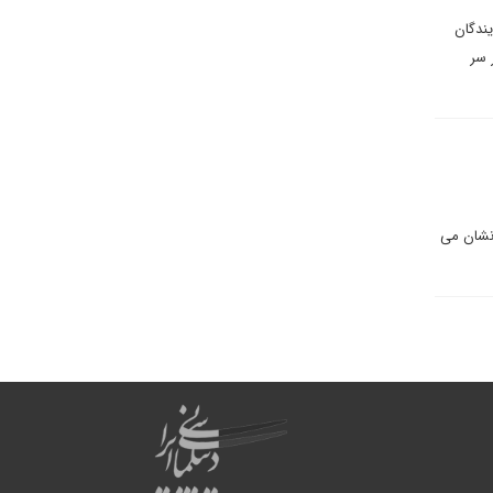
یندگان
 سر
 نشان می