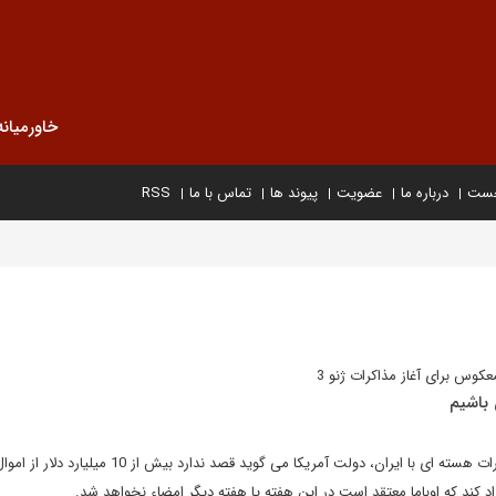
خاورمیانه
خست
درباره ما
عضویت
پیوند ها
تماس با ما
RSS
عکوس برای آغاز مذاکرات ژنو 3
باشیم
در آستانه برگزاری دور سوم مذاکرات هسته ای با ایران، دولت آمریکا می گوید قصد ندارد بیش از 
اد کند که اوباما معتقد است در این هفته یا هفته دیگر امضاء نخواهد شد.