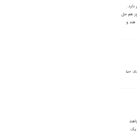
ر غرب آسیا نیز حضور دارد.
لاف مرزی را که هنوز هم حل
 هند و
د: «ما
اهند
 یک