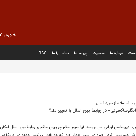
خاورمیانه
خست
درباره ما
عضویت
پیوند ها
تماس با ما
RSS
ا استفاده از حربه اغفال
گلوساکسونی» در روابط بین الملل را تغییر داد؟
ی دیپلماسی ایرانی می نویسد: آیا تغییر نظام چرچیلی حاکم بر روابط بین الملل امکان 
 پذیرش چند پیش فرض ضروری است. همان طور که جو بایدن، رئیس جمهوری امریکا در