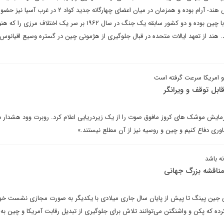
استرالیا و ژاپن در منطقه اقیانوس هند- آرام بوده و همزمان در میان اعضای چهارگانه جدید کواد ۲ د
هند دارای ۲۱۰۰ مایل مرز زمینی با چین بوده و دو کشور سابقه یک جنگ در سال ۱۹۶۲ بر سر یک اخت
د. هند از تعهد ایالات متحده در قبال جلوگیری از هژمونی چین در گستره وسیع اقیانوس
 امریکا سرعت گرفته است
ل توقف و ویرانگر
زمایش موشک های کروز مافوق صوت را از یک زیردریایی اعلام کرد. روبرت وود هشدار دا
فناوری دفاع کنیم و چین و روسیه نیز از آن مطلع نیستند.»
ه باشد
مناقشه بزرگ جهانی
ی جین پینگ تا پیش از پایان سال جاری میلادی با یکدیگر به ‌صورت مجازی نشست خو
رده که پکن و واشنگتن می‌‌توانند تلاش برای جلوگیری از تبدیل رقابت آمریکا و چین به