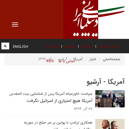
Toggle
vigation
صفحه نخست
درباره ما
عضویت
پیوند ها
ENGLISH
صفحه‌اصلی
اخبار
آمریکا
آرشیو
آذر ۱۳۹۶
تماس با ما
RSS
آمریکا - آرشیو
سیاست خاورمیانه آمریکا پس از شناسایی بیت المقدس
آمریکا هیچ امتیازی از اسرائیل نگرفت
۲۷ آذر ۱۳۹۶
همکاری ترامپ با پوتین بر سر صلح در سوریه