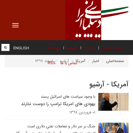
Toggle
vigation
صفحه نخست
درباره ما
عضویت
پیوند ها
ENGLISH
صفحه‌اصلی
اخبار
آمریکا
آرشیو
اسفند ۱۳۹۷
تماس با ما
RSS
آمریکا - آرشیو
با وجود سیاست های اسرائیل پسند
یهودی های امریکا ترامپ را دوست ندارند
۰۱ فروردین ۱۳۹۸
جنگ بر سر دلار و معاملات نفتی دلاری است