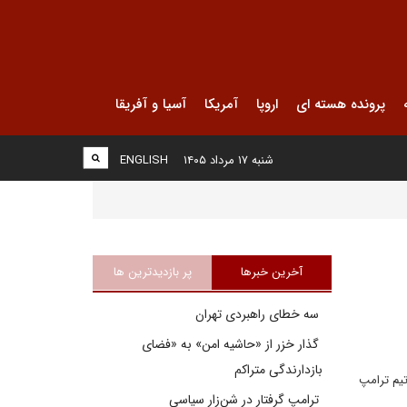
پرونده هسته ای
اروپا
آمریکا
آسیا و آفریقا
شنبه ۱۷ مرداد ۱۴۰۵
ENGLISH
آخرین خبرها
پر بازدیدترین ها
سه خطای راهبردی تهران
گذار خزر از «حاشیه امن» به «فضای
بازدارندگی متراکم
یم ترامپ
ترامپ گرفتار در شن‌زار سیاسی