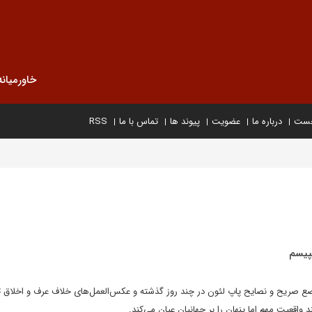
خاورمیانه
خست
درباره ما
عضویت
پیوند ها
تماس با ما
RSS
مپیسم
صریح و نصایح پاپ لئون در چند روز گذشته و‌ عکس‌العمل‌های خلاف عرف و اخلاق ت
ند واقعیت مهم اما پنهان را بر جهانیان عیان می‌کند.