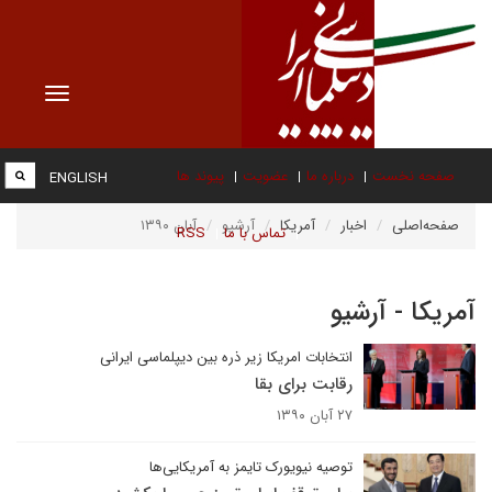
Toggle
vigation
صفحه نخست
درباره ما
عضویت
پیوند ها
ENGLISH
صفحه‌اصلی
اخبار
آمریکا
آرشیو
آبان ۱۳۹۰
تماس با ما
RSS
آمریکا - آرشیو
انتخابات امریکا زیر ذره بین دیپلماسی ایرانی
رقابت برای بقا
۲۷ آبان ۱۳۹۰
توصیه نیویورک تایمز به آمریکایی‌ها