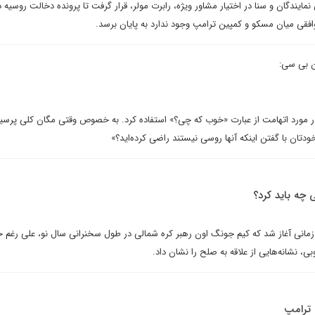
یندگان و سنا در اختیار مشاور ویژه، رابرت مولر، قرار گرفت تا پرونده دخالت روسیه د
توافقی میان مسکو و کمپین ترامپ وجود ندارد به پایان برسد.
ن بی سی:
در مورد اتهامت از عبارت «خوب که چی؟» استفاده کرد. به خصوص وقتی مگان کلی پرسید
ودتان با گفتن اینکه آنها روسی نیستند راضی کرده‌اید؟»
ی چه باید کرد؟
 زمانی آغاز شد که کیم جونگ اون رهبر کره شمالی در طول سخنرانی سال نو، علی رغم 
، نشانه‌هایی از علاقه به صلح را نشان داد.
ترامپ