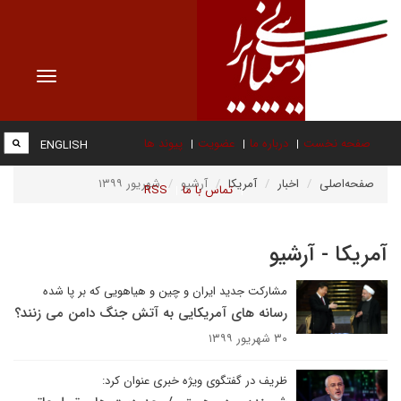
Toggle
vigation
صفحه نخست
درباره ما
عضویت
پیوند ها
ENGLISH
صفحه‌اصلی
اخبار
آمریکا
آرشیو
شهریور ۱۳۹۹
تماس با ما
RSS
آمریکا - آرشیو
مشارکت جدید ایران و چین و هیاهویی که بر پا شده
رسانه های آمریکایی به آتش جنگ دامن می زنند؟
۳۰ شهریور ۱۳۹۹
ظریف در گفتگوی ویژه خبری عنوان کرد: