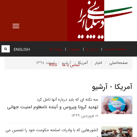
Toggle
vigation
صفحه نخست
درباره ما
عضویت
پیوند ها
ENGLISH
صفحه‌اصلی
اخبار
آمریکا
آرشیو
اسفند ۱۳۹۸
تماس با ما
RSS
آمریکا - آرشیو
سه نکته ای که باید درباره آنها تامل کرد
تهدید کرونا ویروس و آینده نامعلوم امنیت جهانی
۰۱ فروردین ۱۳۹۹
کشورهایی که با وادرات اسلحه حکومت خود را تضمین می