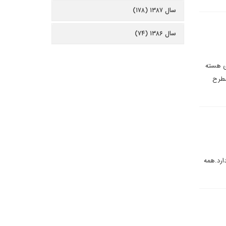
سال ۱۳۸۷ (۱۷۸)
سال ۱۳۸۶ (۷۴)
های هسته
مطرح
یچ پلن بی (Plan B) واقعی وجود ندارد.همه