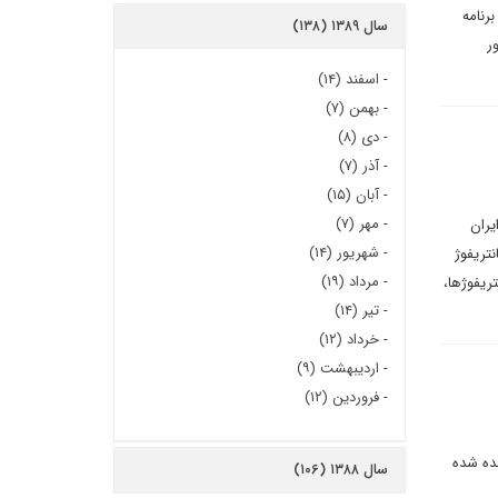
رنامه
سال ۱۳۸۹ (۱۳۸)
ر
-
اسفند (۱۴)
-
بهمن (۷)
-
دی (۸)
-
آذر (۷)
-
آبان (۱۵)
-
مهر (۷)
یران
-
شهریور (۱۴)
است ، تنها در صورتی به دست می آید که 19 هزار سانتریفوژ
-
مرداد (۱۹)
نتریفوژها،
-
تیر (۱۴)
-
خرداد (۱۲)
-
اردیبهشت (۹)
-
فروردین (۱۲)
 به زمین نشانده شده
سال ۱۳۸۸ (۱۰۶)