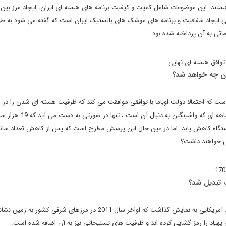
هستند. این موضوعات شامل کمیت و کیفیت برنامه های هسته ای ایران، ایجاد مرز بین ب
،ایجاد شفافیت و برنامه های موشک های بالستیک ایران است که گفته می شود به طو
اتی به آن پرداخته شده بود.
توافق هسته ای نهایی
ن چه خواهد شد؟
ست که احتمالا دولت اوباما با توافقی موافقت می کند که ظرفیت هسته ای شدن را در ا
حفظ می کند.زمان شش تا 12 ماهه ای که واشینگتن به دنبال آن 
ر ایران به 5 هزار دستگاه کاهش یابد. اما در عین حال این پرسش مطرح است که پس از کاهش تعداد سا
ی خواهند داشت؟
ت تبدیل شد؟
ایران اخیرا نسخه خود را از پهپاد آمریکایی به نمایش گذاشت که اواخر سال 2011 در مرزهای شرقی کشور
 پهپاد را رمز گشایی کرده اند و ظرفیت های تسلیحاتی نیز به آن اضافه شده است.