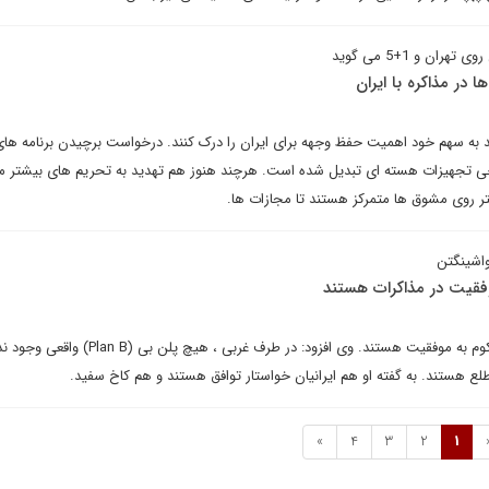
 و 1+5 می گوید
 در مذاکره با ایران
عضو گروه 1+5 نیز باید به سهم خود اهمیت حفظ وجهه برای ایران را درک کنند. درخواست برچیدن برنامه 
راحی تجهیزات هسته ای تبدیل شده است. هرچند هنوز هم تهدید به تحریم های بیشتر 
ر روی مشوق ها متمرکز هستند تا مجازات ها.
واشینگتن
وفقیت در مذاکرات هستند
طرف های مذاکرات به نوعی محکوم به موفقیت هستند. وی افزود: در طرف غربی ، ه
 هستند. به گفته او هم ایرانیان خواستار توافق هستند و هم کاخ سفید.
»
4
3
2
1