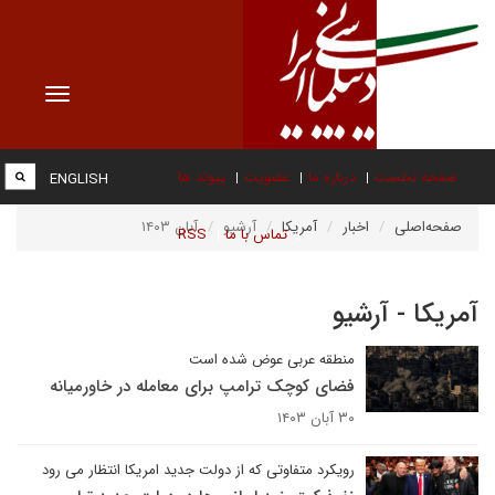
Toggle
vigation
صفحه نخست
درباره ما
عضویت
پیوند ها
ENGLISH
صفحه‌اصلی
اخبار
آمریکا
آرشیو
آبان ۱۴۰۳
تماس با ما
RSS
آمریکا - آرشیو
منطقه عربی عوض شده است
فضای کوچک ترامپ برای معامله در خاورمیانه
۳۰ آبان ۱۴۰۳
رویکرد متفاوتی که از دولت جدید امریکا انتظار می رود