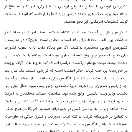
کشورهای اروپایی را تحلیل داد ولی اروپایی ها با زیرکی، امریکا را به دفاع از
منافع خود برای جنگ های متعدد در دنیا مورد اغفال قرار دادند که البته کارخانجات
تولید تسلیحات امریکایی نیز نافع هستند.
۲- در فهم هژمون آمریکا سخت در اشتباه هستیم. هدف امریکا در مداخله در
مناقشات بین المللی، فقط برای رفع انسداد تجاری است. هیچ‌گاه در مقایسه با
کشورهای اروپایی مستعمره نداشتند. اگر هم پایگاه دارند یا به دعوت کشورها
برای دفاع یا حضور برای رفع انسداد تجاری بوده است.‌ ویتنام را رها کردند ولی
مجددا توسط دولت ویتنام بازگشتند. ترامپ اعتراف کرد هزینه های گزاف بیهوده
در خاورمیانه پرداخت کردند. حائز اهمیت است که گزارشی مستند یک سال بعد
از تجاوز به عراق، مشخص شد میل انگلیس برای حمله به عراق بیشتر از آمریکا
بود و رئیس جمهوری بی تجربه امریکا، شخص بوش پسر، مورد اغفال تونی بلر،
نخست وزیر وقت انگلیس، واقع شده بود. متاسفانه حملات مسلمانان به آمریکا
به جای فریاد بر سر اروپا، مزمن شدن خصومت و ادامه جنگ و دشمنی را باعث
شده، شاهد ویرانی ها و نسل کشی در خاورمیانه هستیم. امریکا در هیچ جنگی
به تنهایی در خاورمیانه شرکت نداشته است. مدیریت و کنترل جنگی در خاورمیانه
همیشه با همراهی انگلیس و ستاد مشترک است و در یمن، سوریه و فلسطین
قدرت نرم انگلیس در کنار جنگ افزارهای امریکا فعال بوده‌اند.