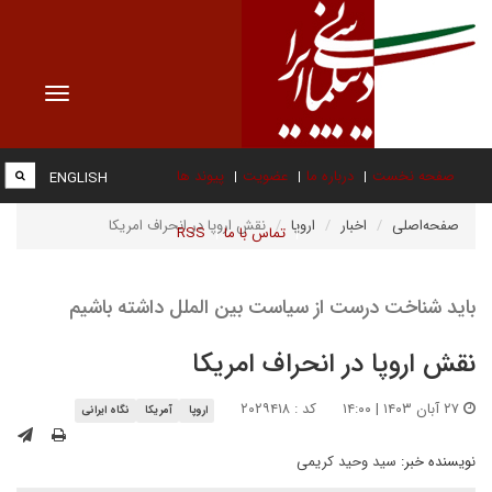
Toggle
vigation
صفحه نخست
درباره ما
عضویت
پیوند ها
ENGLISH
صفحه‌اصلی
اخبار
اروپا
نقش اروپا در انحراف امریکا
تماس با ما
RSS
باید شناخت درست از سیاست بین الملل داشته باشیم
نقش اروپا در انحراف امریکا
۲۷ آبان ۱۴۰۳ | ۱۴:۰۰
کد : ۲۰۲۹۴۱۸
اروپا
آمریکا
نگاه ایرانی
نویسنده خبر:
سید وحید کریمی