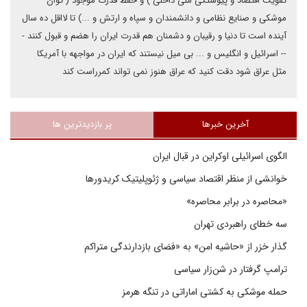
تقویت اقتصاد و پیوستگی ملی داخلی ) و حفظ قدرت موجود ( توان
موشکی و صنایع نظامی و دانشمندان و سپاه و ارتش و ...) تا لااقل ده سال
آینده است تا دنیا و رقیبان و دشمنان هم قدرت ایران را هضم و قبول کنند -
-- اسرائیل و انگلیس و ... بی میل نیستند که ایران در مواجهه با آمریکا
مثل عراق شود دقت کنید که عراق هنوز نمی تواند کمرراست کند
آخرین خبرها
پر بازدیدترین ها
الگوی اسرائیلی اوکراین در قبال ایران
خوانشی از منظر اقتصاد سیاسی و ژئوپلیتیک کریدورها
«محاصره در برابر محاصره»
سه خطای راهبردی تهران
گذار خزر از «حاشیه امن» به «فضای بازدارندگی متراکم
ترامپ گرفتار در شن‌زار سیاسی
حمله موشکی به کشتی اماراتی در تنگه هرمز