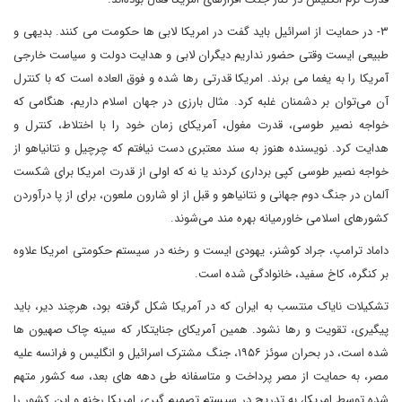
۳- در حمایت از اسرائیل باید گفت در امریکا لابی ها حکومت می کنند. بدیهی و
طبیعی ایست وقتی حضور نداریم دیگران لابی و هدایت دولت و سیاست خارجی
آمریکا را به یغما می برند. امریکا قدرتی رها شده و فوق العاده است که با کنترل
آن می‌توان بر دشمنان غلبه کرد. مثال بارزی در جهان اسلام داریم، هنگامی که
خواجه نصیر طوسی، قدرت مغول، آمریکای زمان خود را با اختلاط، کنترل و
هدایت کرد. نویسنده هنوز به سند معتبری دست نیافتم که چرچیل و نتانیاهو از
خواجه نصیر طوسی کپی برداری کردند یا نه که اولی از قدرت امریکا برای شکست
آلمان در جنگ دوم جهانی و نتانیاهو و قبل از او شارون ملعون، برای از پا درآوردن
کشورهای اسلامی خاورمیانه بهره مند می‌شوند.
داماد ترامپ، جراد کوشنر، یهودی ایست و رخنه در سیستم حکومتی امریکا علاوه
بر کنگره، کاخ سفید، خانوادگی شده است.
تشکیلات نایاک منتسب به ایران که در آمریکا شکل گرفته بود، هرچند دیر، باید
پیگیری، تقویت و رها نشود. همین آمریکای جنایتکار که سینه چاک صهیون ها
شده است، در بحران سوئز ۱۹۵۶، جنگ مشترک اسرائیل و انگلیس و فرانسه علیه
مصر، به حمایت از مصر پرداخت و متاسفانه طی دهه های بعد، سه کشور متهم
شده توسط امریکا، به تدریج در سیستم تصمیم گیری امریکا رخنه و این کشور را