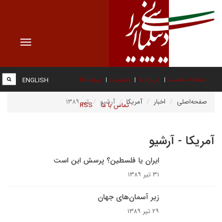
Toggle
vigation
صفحه نخست
درباره ما
عضویت
پیوند ها
ENGLISH
صفحه‌اصلی
اخبار
آمریکا
آرشیو
تیر ۱۳۸۹
تماس با ما
RSS
آمریکا - آرشیو
ایران یا فلسطین؟ پرسش این است
۳۱ تیر ۱۳۸۹
زیر آسمان‌های جهان
۲۹ تیر ۱۳۸۹