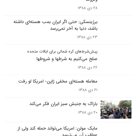
۲۸ دی ۱۳۸۸
برژینسکی: حتی اگر ایران بمب هسته‌ای داشته
باشد، دنیا به آخر نمی‌رسد
۲۳ دی ۱۳۸۸
پيش‌شرط‌هاى کره شمالى براى ايالات متحده
صلح مى‌کنيم به شرطها و شروطها
۲۲ دی ۱۳۸۸
معامله هسته‌اى مخفى ژاپن- امريکا لو رفت
۲۱ دی ۱۳۸۸
باراک به جنبش سبز ایران فکر می‌کند
۲۰ دی ۱۳۸۸
مایک مولن: امریکا می‌تواند حمله کند ولی از
عواقب آن می‌ترسد