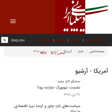
Toggle
vigation
صفحه نخست
درباره ما
عضویت
پیوند ها
ENGLISH
صفحه‌اصلی
اخبار
آمریکا
آرشیو
دی ۱۳۸۸
تماس با ما
RSS
آمریکا - آرشیو
سخنگو کاخ سفید :
نشست نیویورک سازنده بود!
۳۰ دی ۱۳۸۸
سیاست‌های تازه چاوز و آینده تیره اقتصادی
ونزوئلا