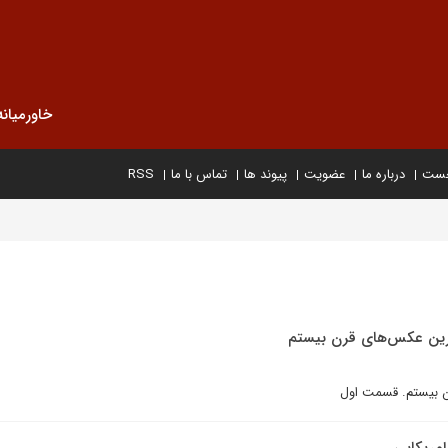
خاورمیانه
خست
درباره ما
عضویت
پیوند ها
تماس با ما
RSS
ترين عکس‌هاى قرن بيستم
ن بيستم. قسمت اول