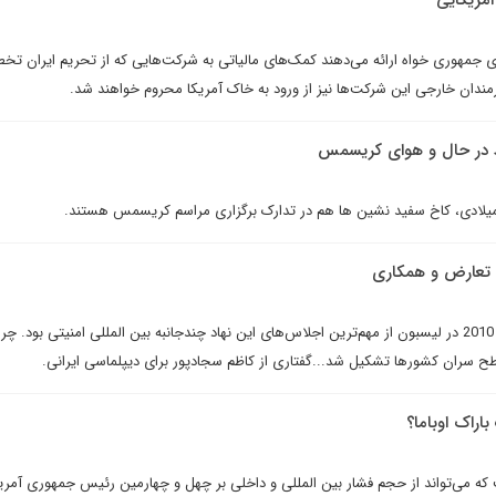
امريکايى
جمهورى خواه ارائه مى‌دهند کمک‌هاى مالياتى به شرکت‌هايى که از تحريم ايران تخط
رمندان خارجى اين شرکت‌ها نيز از ورود به خاک آمريکا محروم خواهند شد.
 در حال و هوای کریسمس
میلادی، کاخ سفید نشین ها هم در تدارک برگزاری مراسم کریسمس هستند.
ث تعارض و همکاری
اجلاس رهبران ناتو در 20 نوامبر 2010 در لیسبون از مهم‌ترین اجلاس‌های این نهاد چندجانبه بین المللی امنیتی بود. 
ح سران کشورها تشکیل شد...گفتاری از کاظم سجادپور برای دیپلماسی ایرانی.
باراک اوباما؟
 که می‌تواند از حجم فشار بین المللی و داخلی بر چهل و چهارمین رئیس جمهوری آمریک