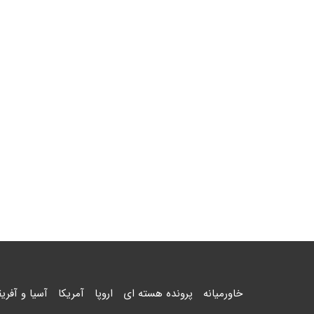
خاورمیانه
پرونده هسته ای
اروپا
آمریکا
آسیا و آفریق