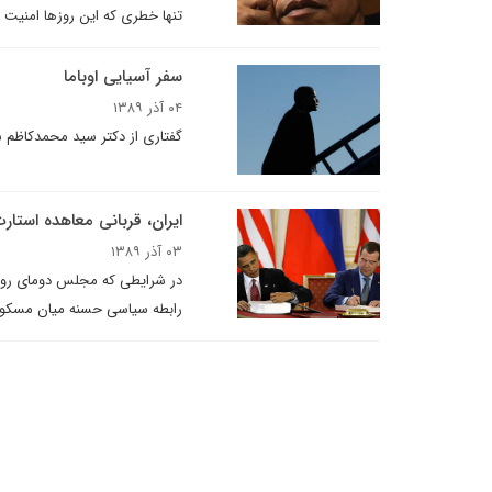
تنها خطری که این روزها امنیت 
سفر آسیایی اوباما
۰۴ آذر ۱۳۸۹
گفتاری از دکتر سید محمدکاظم سج
ايران، قربانى معاهده استار
۰۳ آذر ۱۳۸۹
در شرايطى که مجلس دوماى روسيه
رابطه سياسى حسنه ميان مسکو و