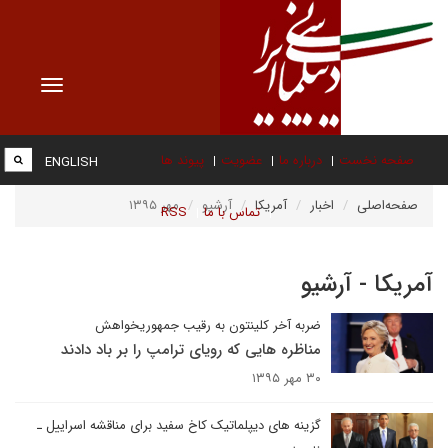
Toggle
vigation
صفحه نخست
درباره ما
عضویت
پیوند ها
ENGLISH
صفحه‌اصلی
اخبار
آمریکا
آرشیو
مهر ۱۳۹۵
تماس با ما
RSS
آمریکا - آرشیو
ضربه آخر کلینتون به رقیب جمهوریخواهش
مناظره هایی که رویای ترامپ را بر باد دادند
۳۰ مهر ۱۳۹۵
گزینه های دیپلماتیک کاخ سفید برای مناقشه اسراییل ـ