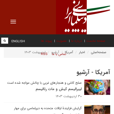
Toggle
vigation
صفحه نخست
درباره ما
عضویت
پیوند ها
ENGLISH
صفحه‌اصلی
اخبار
آمریکا
آرشیو
اردیبهشت ۱۴۰۳
تماس با ما
RSS
آمریکا - آرشیو
صلح کانتی و هنجارهای غربی با چالش مواجه شده است
لیبرالیسم کیش و مات رئالیسم
۳۰ اردیبهشت ۱۴۰۳
گرایش فزایندۀ ایالات متحده به دیپلماسی برای مهار