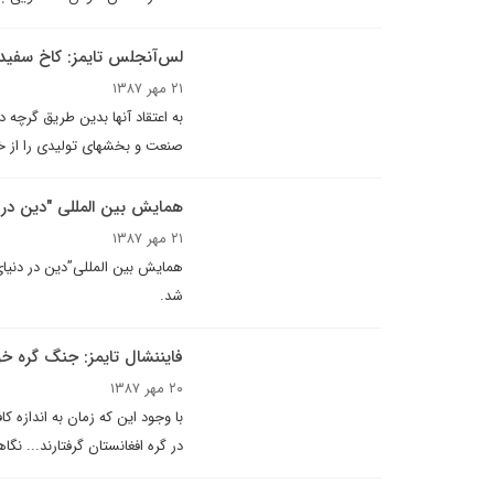
لس‌آنجلس تايمز: کاخ سفید ب
۲۱ مهر ۱۳۸۷
به اعتقاد آنها بدین طریق گرچه د
صنعت و بخش­های تولیدی را از خطر
همایش بین المللی "دین در 
۲۱ مهر ۱۳۸۷
شد.
فايننشال تايمز: جنگ گره خو
۲۰ مهر ۱۳۸۷
با وجود این که زمان به اندازه­
در گره افغانستان گرفتارند... نگ