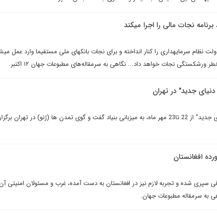
رنامه نجات مالی را اجرا می­کند
ولت نظام سرمایه­داری را کنار انداخته و برای نجات بانک­های ملی مستقیما وارد عمل می­شو
 ورشکستگی نجات خواهد داد... نگاهى به سرمقاله‌هاى مطبوعات جهان ۱۲ اکتبر.
دنیای جدید" در تهران
همایش بین المللی”دین در دنیای جدید“ از 22 تا23 مهر ماه، به میزبانی بنیاد گفت و گوی تمدن ها (ژنو) در تهران 
رده افغانستان
 کافی سپری شده و تجربه لازم نیز در افغانستان به دست آمده، غرب و مسئولان امنیتی آ
اهى به سرمقاله مطبوعات جهان.