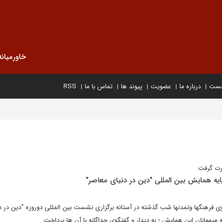
خاورمیانه
خست
درباره ما
عضویت
پیوند ها
تماس با ما
RSS
رت گرفت
پایه همایش بین المللی "دین در دنیای معاصر"
فرهنگها وتمدنها شب گذشته در آستانه برگزاری نشست بین المللی دوروزه "دین در د
همانان این همایش ؛ به دیدار و گفتگوی جداگانه با آن ها پرداخت.