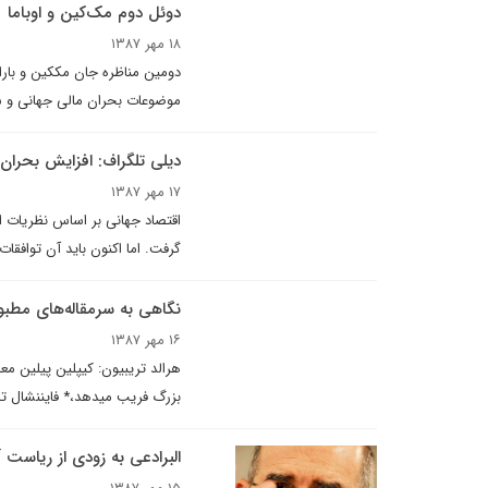
دوئل دوم مک‌کين و اوباما
۱۸ مهر ۱۳۸۷
دومين مناظره جان مک­کین و باراک
موضوعات بحران مالی جهانی و 
ديلى تلگراف: افزایش بحران 
۱۷ مهر ۱۳۸۷
گرفت. اما اکنون باید آن توافقات را
نگاهى به سرمقاله‌هاى مطبوعات 
۱۶ مهر ۱۳۸۷
هرالد تريبيون: کیپلین پیلین مع
بزرگ فریب می­دهد،* فایننشال تای
البرادعى به زودى از رياست