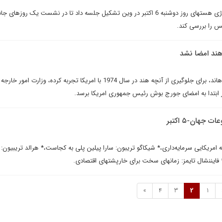
هیات امنای سازمان بین­المللی انرژی هسته­ای روز دوشنبه 6 اکتبر در وین تشکیل جلسه داد تا در نشست یک روزه­
س را بررسی کند.
 هند امضا نشد
منابع دیپلماتیک هندی اعلام کرده­اند، برای جلوگیری از آنچه هند در سال 1974 با امریکا تجربه کرده، وزارت ام
در ابتدا به امضای جورج بوش رئیس جمهوری امریکا برسد.
جهان-۵ اکتبر
ه امريکايى سرمایه‌داری،* شیکاگو تریبون: سارا پیلین پلی به کجاست،* هرالد تریبیون: 
 فایننشال تایمز: زمان­های سخت برای خارپشت­های اقتصادی.
»
4
3
2
1