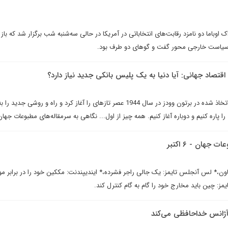
 اوباما دو نامزد رقابت‌هاى انتخاباتى در آمريکا در حالى سه‌شنبه شب برگزار شد که باز
سیاست خارجی محور گفت و گوهای دو طرف بود.
اقتصاد جهانی: آیا دنیا به یک پلیس بانکی جدید نیاز دارد؟
اقتصاد جهانی بر اساس نظریات اتخاذ شده در برتون وودز در سال 1944 عصر تازه­ای را آغاز کرد و راه و روشی جدید 
 پاره کنیم و دوباره آغاز کنیم. همه چیز از اول... نگاهى به سرمقاله‌هاى مطبوعات جهان - ۸ اک
جهان - ۶ اکتبر
اون،* لس آنجلس تايمز: یک جالی راجر فشرده،* ایندیپندنت: مک­کین خود را در برابر مو
مز: چین باید مخارج خود را گام به گام کنترل کند.
 آژانس خداحافظى مى‌کند