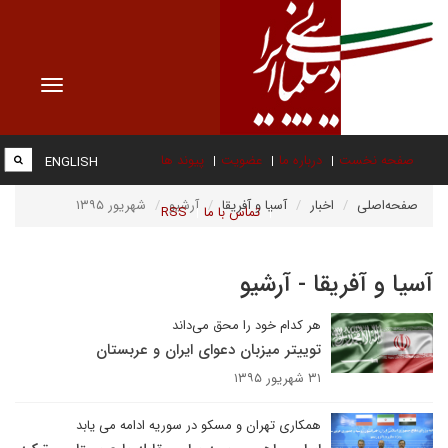
Toggle
vigation
صفحه نخست
درباره ما
عضویت
پیوند ها
ENGLISH
صفحه‌اصلی
اخبار
آسیا و آفریقا
آرشیو
شهریور ۱۳۹۵
تماس با ما
RSS
آسیا و آفریقا - آرشیو
هر کدام خود را محق می‌داند
توییتر میزبان دعوای ایران و عربستان
۳۱ شهریور ۱۳۹۵
همکاری تهران و مسکو در سوریه ادامه می یابد