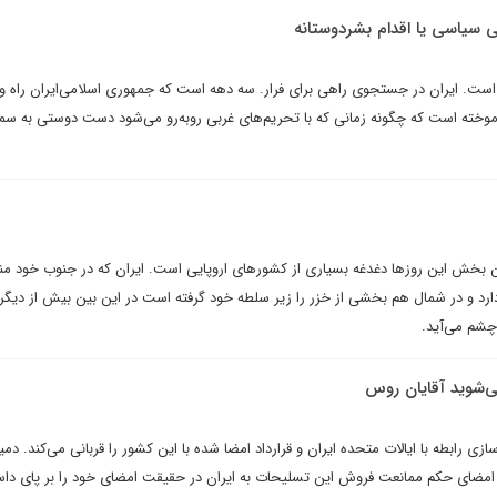
 سياسى يا اقدام بشردوستانه
 است. ایران در جستجوی راهی برای فرار. سه دهه است که جمهوری اسلامی‌ایران راه 
آموخته است که چگونه زمانی که با تحریم‌های غربی روبه‌رو می‌شود دست دوستی به س
ين بخش اين روزها دغدغه بسيارى از کشورهاى اروپايى است. ايران که در جنوب خود من
ارد و در شمال هم بخشى از خزر را زير سلطه خود گرفته است در اين بين بيش از ديگر
چشم مى‌آيد.
ى‌شويد آقايان روس
زى رابطه با ايالات متحده ايران و قرارداد امضا شده با اين کشور را قربانى مى‌کند. دم
مضاى حکم ممانعت فروش اين تسليحات به ايران در حقيقت امضاى خود را بر پاى داس