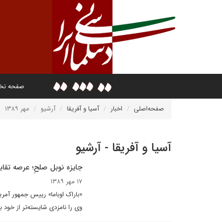
صفحه ن
صفحه‌اصلی
اخبار
آسیا و آفریقا
آرشیو
مهر ۱۳۸۹
آسیا و آفریقا - آرشیو
جايزه نوبل صلحِ؛ عرصه تقاب
۱۷ مهر ۱۳۸۹
«باراک اوباما» رييس جمهور آمر
وى را نامزدى شايسته‌تر از خود ب