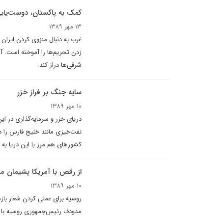
کمک به پاکستان، دوست‌يابى
۱۳ مهر ۱۳۸۹
غرب به دنبال منزوی کردن ایران
زدن تحریم‌ها را آموخته است. 
شرقی‌ها دراز کند.
سايه جنگ بر فراز خزر
۱۰ مهر ۱۳۸۹
درياى خزر و سرمايه‌گذارى در ا
نفت‌خيزى مانند خليج فارس را د
کشورهاى هم مرز با اين دريا به 
از رقص با آمريکا پشيمان م
۱۰ مهر ۱۳۸۹
روسيه براى عملى کردن شعار بازسا
مدودف رئيس‌جمهورى روسيه با ا