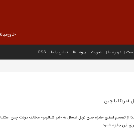
خاورمیانه
خست
درباره ما
عضویت
پیوند ها
تماس با ما
RSS
ل آمريکا با چين
يکا از تصميم اعطاى جايزه صلح نوبل امسال به «ليو شيائوبو» مخالف دولت چين استقبال
راى اين جايزه شمرد.