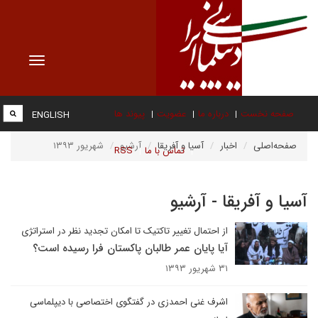
Toggle
vigation
صفحه نخست
درباره ما
عضویت
پیوند ها
ENGLISH
صفحه‌اصلی
اخبار
آسیا و آفریقا
آرشیو
شهریور ۱۳۹۳
تماس با ما
RSS
آسیا و آفریقا - آرشیو
از احتمال تغییر تاکتیک تا امکان تجدید نظر در استراتژی
آیا پایان عمر طالبان پاکستان فرا رسیده است؟
۳۱ شهریور ۱۳۹۳
اشرف غنی احمدزی در گفتگوی اختصاصی با دیپلماسی