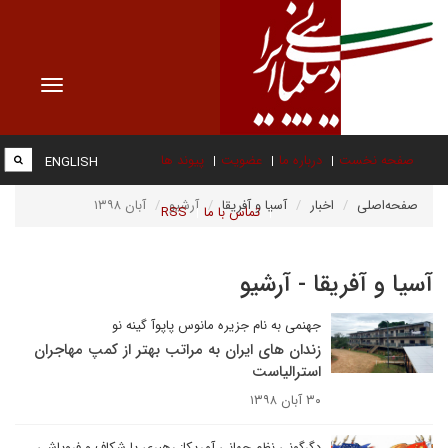
Toggle
vigation
صفحه نخست
درباره ما
عضویت
پیوند ها
ENGLISH
صفحه‌اصلی
اخبار
آسیا و آفریقا
آرشیو
آبان ۱۳۹۸
تماس با ما
RSS
آسیا و آفریقا - آرشیو
جهنمی به نام جزیره مانوس پاپوآ گینه نو
زندان های ایران به مراتب بهتر از کمپ مهاجران
استرالیاست
۳۰ آبان ۱۳۹۸
دگرگونی نظم جهانی آمریکا: رهبری یا شکاف و فروپاشی