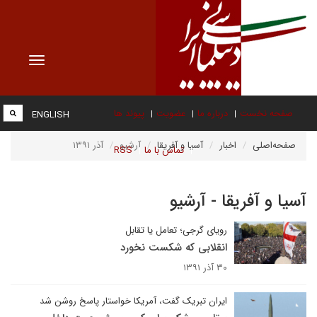
Toggle
vigation
صفحه نخست
درباره ما
عضویت
پیوند ها
ENGLISH
صفحه‌اصلی
اخبار
آسیا و آفریقا
آرشیو
آذر ۱۳۹۱
تماس با ما
RSS
آسیا و آفریقا - آرشیو
رویای گرجی؛ تعامل یا تقابل
انقلابی که شکست نخورد
۳۰ آذر ۱۳۹۱
ایران تبریک گفت، آمریکا خواستار پاسخ روشن شد