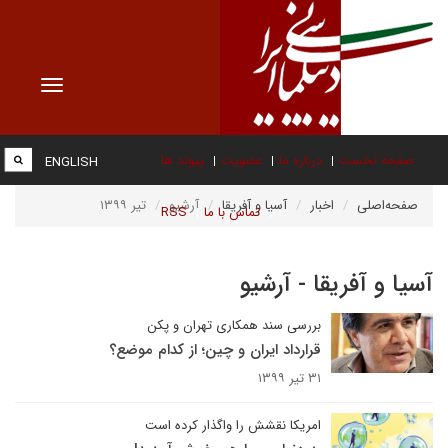
Toggle
vigation
صفحه نخست
درباره ما
عضویت
پیوند ها
ENGLISH
صفحه‌اصلی
اخبار
آسیا و آفریقا
آرشیو
تیر ۱۳۹۹
تماس با ما
RSS
آسیا و آفریقا - آرشیو
بررسی سند همکاری تهران و پکن
قرارداد ایران و چین؛ از کدام موضع؟
۳۱ تیر ۱۳۹۹
امریکا نقشش را واگذار کرده است