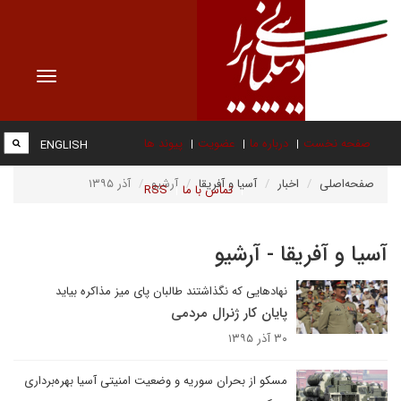
Toggle
vigation
صفحه نخست
درباره ما
عضویت
پیوند ها
ENGLISH
صفحه‌اصلی
اخبار
آسیا و آفریقا
آرشیو
آذر ۱۳۹۵
تماس با ما
RSS
آسیا و آفریقا - آرشیو
نهادهایی که نگذاشتند طالبان پای میز مذاکره بیاید
پایان کار ژنرال مردمی
۳۰ آذر ۱۳۹۵
مسکو از بحران سوریه و وضعیت امنیتی آسیا بهره‌برداری