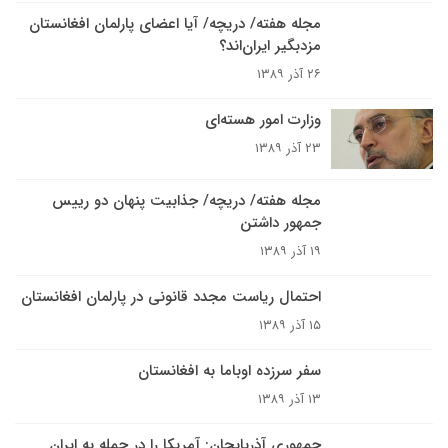
مجله هفته/ دريچه/ آيا اعضاى پارلمان افغانستان
مزد‌بگیر ایران‌اند؟
۲۶ آذر ۱۳۸۹
وزارت امور هسته‌اى
۲۳ آذر ۱۳۸۹
مجله هفته/ دريچه/ جذابيت پنهان دو رييس
جمهور داشتن
۱۹ آذر ۱۳۸۹
احتمال رياست مجدد قانونى در پارلمان افغانستان
۱۵ آذر ۱۳۸۹
سفر سرزده اوباما به افغانستان
۱۳ آذر ۱۳۸۹
جمهوری آذربایجان: آمریکا را در حمله به ایران