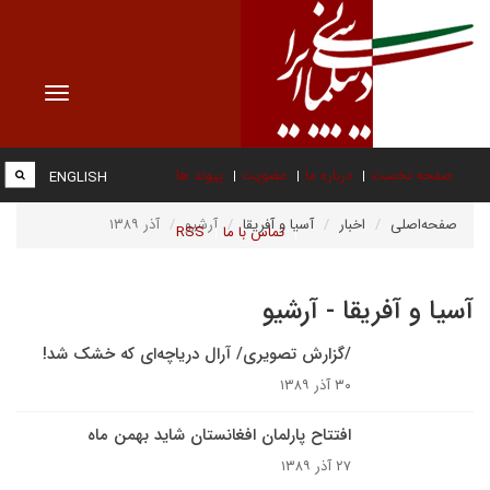
Toggle
vigation
صفحه نخست
درباره ما
عضویت
پیوند ها
ENGLISH
صفحه‌اصلی
اخبار
آسیا و آفریقا
آرشیو
آذر ۱۳۸۹
تماس با ما
RSS
آسیا و آفریقا - آرشیو
/گزارش تصويرى/ آرال درياچه‌اى که خشک شد!
۳۰ آذر ۱۳۸۹
افتتاح پارلمان افغانستان شايد بهمن ماه
۲۷ آذر ۱۳۸۹