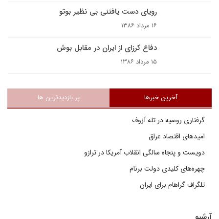
روياى دست يافتنى بى نظير بوتو
۱۶ مرداد ۱۳۸۶
دفاع کرزاى از ايران در مقابل بوش
۱۵ مرداد ۱۳۸۶
آخرین خبرها
پر بازدیدترین ها
گرفتاری روسیه در تله آزوف
امیدهای اقتصاد عراق
دویست و پنجاه سالگی انقلاب آمریکا در ترازو
چهره‌های کلیدی دولت برنام
تلگراف گراهام برای ایران
آرشیو