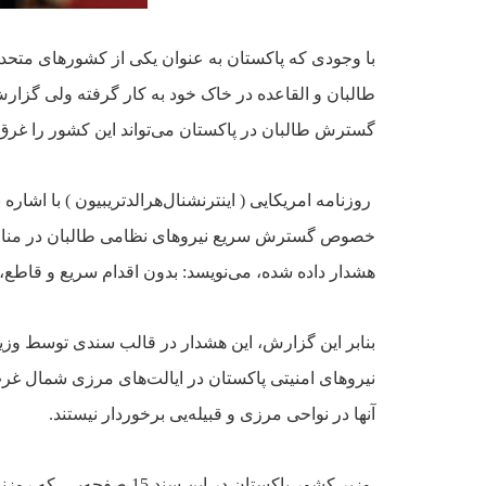
با وجودى که پاکستان به عنوان
يکى از کشورهاى متحد ام
طالبان و القاعده در خاک خود به کار گرفته ولى گزار
گسترش طالبان در پاکستان مى‌تواند
اين کشور را غر
روزنامه
امريکايى ( اينترنشنال‌هرالد‌تريبيون ) با اشاره
خصوص گسترش سريع نيروهاى نظامى طالبان در من
هشدار داده شده،
مى‌نويسد: بدون اقدام سريع و قاطع، 
بنابر اين گزارش، اين هشدار در
قالب سندى توسط وزير 
نيروهاى امنيتى پاکستان در ايالت‌هاى مرزى شمال غرب 
آنها در نواحى مرزى و قبيله‌يى
برخوردار نيستند.
وزير کشور پاکستان در اين سند 15 صفحه‌يي که روزنامه امريکايى