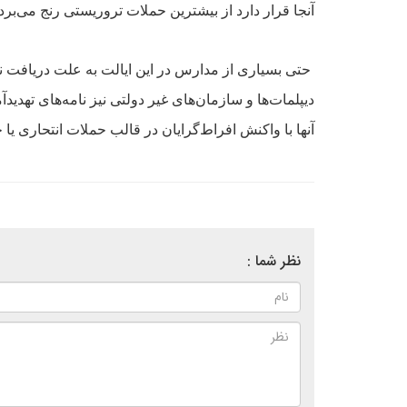
آنجا قرار دارد از بيشترين حملات تروريستى رنج مى‌برد.
حتى بسيارى
از مدارس در اين ايالت به علت دريافت نامه
ديپلمات‌ها و سازمان‌هاى غير دولتى نيز نامه‌هاى
تهديد‌
آنها با واکنش افراط‌گرايان در قالب حملات انتحارى يا
نظر شما :