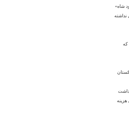
د شاه»
نداشته
که
کستان
داشت
هزينه
سى