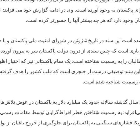
ى پاکستان به وجود آورده است. وى در ادامه گزارش خود
مى‌افزايد: ا
 وجود دارد که هر
چه بيشتر آنها را جسورتر کرده است
.
تاريخ 4 ژوئن در شوراى امنيت ملى پاکستان و
با 
بارى است که چنين سندى از
درون دولت پاکستان سر به بيرون آورده 
البان را به رسميت شناخته است. يک مقام پاکستانى نيز که اختيار اظه
 اين سند توصيفى درست از
خنجرى است که قلب کشور را هدف گرفته
ه رسميت شناخته شده است.
عوض تلاش‌هاى
فزايد: به
رسميت شناختن خطر افراط‌گرايان توسط مقامات رسمى
ريکا فشارهاى سنگينى به پاکستان براى جلوگيرى از خروج ياغيان از
نوا