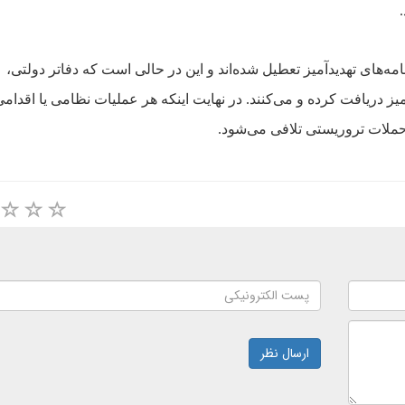
‌هاى تهديد‌آميز تعطيل شد‌ه‌اند و اين در
حالى است که دفاتر دولتى،
آميز دريافت کرده و مى‌کنند. در نهايت اينکه هر عمليات نظامى يا اقدام
 حملات تروريستى تلافى مى‌شود.
ارسال نظر