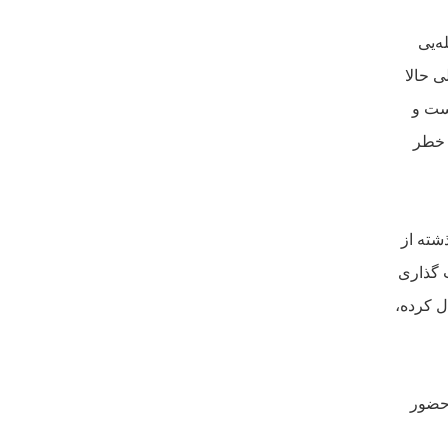
ه‌يى
ى حالا
ست و
 خطر
شته از
‌گذارى
ل کرده،
 حضور