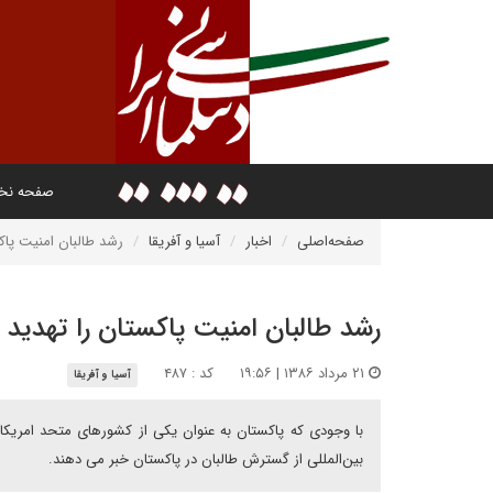
صفحه ن
صفحه‌اصلی
اخبار
آسیا و آفریقا
رشد طالبان امنيت پاک
رشد طالبان امنيت پاکستان را تهديد م
۲۱ مرداد ۱۳۸۶ | ۱۹:۵۶
کد : ۴۸۷
آسیا و آفریقا
با وجودى که پاکستان به عنوان يکى از کشورهاى متحد امريکا در
بين‌المللى از گسترش طالبان در پاکستان خبر مى دهند.