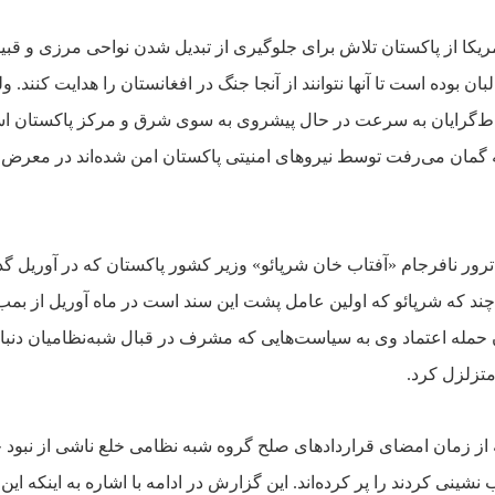
ريکا از پاکستان تلاش براى جلوگيرى از تبديل شدن نواحى مرزى و قبيل
ن بوده است تا آنها نتوانند از
آنجا جنگ در افغانستان را هدايت کنند. ول
اط‌گرايان به سرعت در حال پيشروى به سوى شرق و مرکز پاکستان ا
 گمان مى‌رفت توسط نيروهاى امنيتى
پاکستان امن شده‌اند در معرض
 ترور نافرجام «آفتاب خان شرپائو» وزير کشور پاکستان که در
آوريل گذ
ند که شرپائو که
اولين عامل پشت اين سند است در ماه آوريل از بمب 
ن حمله اعتماد وى به سياست‌هايى که مشرف در قبال شبه‌نظاميان
دنبا
متزلزل کرد.
از زمان امضاى قراردادهاى صلح گروه
شبه ‌نظامى خلع ناشى از نبود
 نشينى کردند را پر کرده‌اند. اين گزارش در ادامه با اشاره به اينکه اين