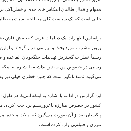
مدوام و فعال طالبان
انعکاس‌هاى جدى و خطرناکى برا
حالى است که يک سياست کلى مصالحه نسبت به طالبان
براساس اظهارات يک ديپلمات
غربى که نامش فاش نشده است اين سند در 
پرويز مشرف مورد بحث و بررسى قرار گرفته و اولين 
رسماً خطرات گسترش تهديدات جنگجويان
القاعده و ط
رسمى در خصوص اين سند را نداشته با اشاره به اينکه
مى‌گويد‌: تاسف‌ا‌نگيز است که چنين خطرى
خيلى دير ب
اين گزارش در ادامه با اشاره
به اينکه امريکا در طول 5 سال گذشته سالانه حدود يک ميليارد دلار به پاکستان در
کشور در خصوص مبارزه با تروريسم پرداخت کرده، مى‌ا
پاکستان بعد از آن صورت مى‌گيرد که
ايالات متحده ام
مرزى و قبيله‌يى وارد کرده است.