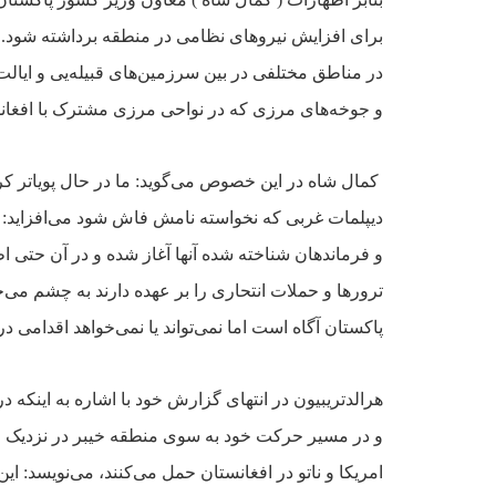
براى افزايش نيروهاى نظامى در منطقه برداشته شود. وى مى‌اف
در مناطق مختلفى در بين سرزمين‌هاى
قبيله‌يى و ايا
و جوخه‌هاى مرزى که در نواحى مرزى مشترک با افغانس
کمال شاه در اين خصوص مى‌گويد: ما در حال پوياتر کر
ديپلمات غربى که
نخواسته نامش فاش شود مى‌افزايد:
و فرماند‌هان شناخته شده آنها آغاز شده و در آن حتى ا
ترورها و حملات انتحارى را
بر عهده دارند به چشم مى‌
پاکستان آگاه است اما نمى‌تواند يا نمى‌خواهد اقدامى در 
هرالد‌تريبيون در انتهاى گزارش
خود با اشاره به اينکه در سند 15 صفحه‌يى وزارت کشور به اين مسا
و در مسير حرکت خود به سوى منطقه خيبر در نزديک 
امريکا و ناتو در افغانستان
حمل مى‌کنند، مى‌نويسد: اي