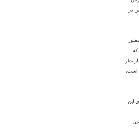
ين در
حضور
که
ار
نظر
 است،
 اين
حى