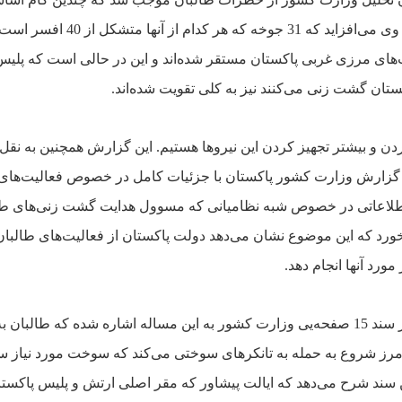
زايد که 31 جوخه که
هر کدام از آنها متشکل از 40
لت‌هاى مرزى غربى پاکستان مستقر شده‌اند و اين در حالى است که پليس
تان گشت ‌زنى مى‌کنند نيز به
کلى تقويت شده‌اند.
دن و بيشتر
تجهيز کردن اين نيروها هستيم. اين گزارش همچنين به نقل 
 گزارش وزارت کشور پاکستان با جزئيات کامل در خصوص
فعاليت‌هاى
طلاعاتى در
خصوص شبه ‌نظاميانى که مسوول هدايت گشت ‌زنى‌هاى طا
خورد که اين موضوع نشان مى‌دهد دولت پاکستان از فعاليت‌هاى
طالبان
مورد آنها انجام
دهد.
له اشاره شده که
طالبان به
مرز شروع به حمله
به تانکرهاى سوختى مى‌کند که سوخت مورد نياز س
ن سند شرح مى‌دهد که ايالت پيشاور که مقر اصلى ارتش و
پليس پاکستا