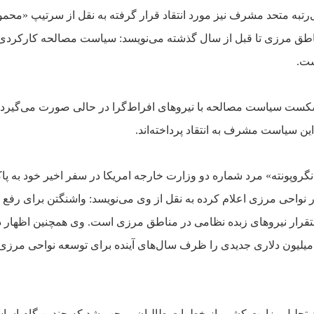
‌رتبه متحد مشرف نيز مورد انتقاد قرار
گرفته به نقل از سرتيپ «محمو
طق مرزى تا قبل از سال گذشته مى‌نويسد: سياست مصالحه کارکردى 
ست.
ت سياست مصالحه‌ با نيروهاى افراط‌گرا در حالى صورت مى‌گيرد 
 اين سياست مشرف به انتقاد
پرداخته‌اند.
نگروپونته» مرد
شماره دو وزارت خارجه امريکا در سفر اخير خود به پا
نواحى مرزى اعلام کرده به نقل از وى مى‌نويسد: واشنگتن
براى رفع
قرار نيروهاى زبده
نظامى در مناطق مرزى است. وى همچنين اظهار 
 تحليل وزارت کشور از خطرات طالبان موجب شد که چندين گام
اسا