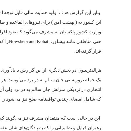
بنابر اين گزارش هدف اوليه حمايت مالى قابل
توجه ام
اين
کشور به ( بهشت امن ) براى نيروهاى القاعده و طالبا
وزارت کشور پاکستان به مشرف مى‌گويد
که نفوذ افر
حتى
مناطقى مانند پيشاور،
Nowshera and Kohat
را که
قرار گرفته‌اند.
هرالد‌‌تريبيون در بخش ديگرى
از اين گزارش با يادآورى
يک حمله تروريستى جان سالم به در برد مى‌نويسد: هر چ
انتحارى در نزديکى منزلش جان
سالم به در برد ولى آ
که شامل امضاى چندين توافقنامه صلح نيز مى‌شود را 
اين در
حالى است که منتقدان مشرف نيز مى‌گويند که 
رهبران قبايل و نظاميانى را که به پادگان‌هاى‌ شان
عقب‌