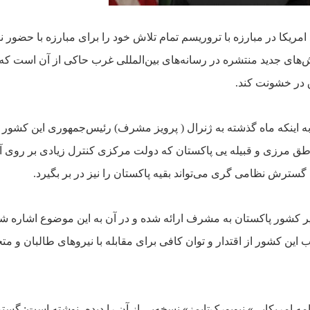
ريکا در مبارزه با تروريسم تمام تلاش خود را براى مبارزه با
حضور ني
ش‌هاى جديد منتشره
در رسانه‌هاى بين‌المللى غرب حاکى از آن است که
ق
در خشونت کند.
 به اينکه ماه گذشته به ژنرال ( پرويز
مشرف) رئيس‌جمهورى اين کشور د
اطق مرزى
و قبيله ‌يى پاکستان که دولت مرکزى کنترل زيادى بر روى آنه
گسترش نظامى‌ گرى مى‌تواند بقيه پاکستان را نيز
در بر بگيرد
.
کشور پاکستان به مشرف ارائه شده و در آن به اين موضوع اشاره
شد
اين کشور از اقتدار و
توان کافى براى مقابله با نيروهاى طالبان و مت
«
نيويورک‌تايمز» نسخه‌يى از آن را ديده‌، نوشته است: گس