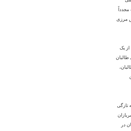
 افسر است مجدداً
مرزى
از يک
 طالبان
لبان،
 تازگى
ربازان
ن در