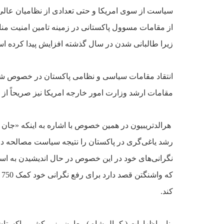
سياست
از سوى امريکا و حتى تعدادى از نظاميان عالى
از مقامات مسوول پاکستانى در زمينه تامين امنيت
منا
زيرا
طالبانى شدن در سال گذشته افزايش پيدا کرده ا
انتقاد مقامات سياسى و نظامى
پاکستان در خصوص شکس
مقامات ارشد وزارت امور خارجه امريکا نيز صريحاً از
هرالد‌تريبيون در همين خصوص با اشاره به اينکه «جان 
رشد ياغى‌گرى در پاکستان
را نتيجه سياست مصالحه در 
نگرانى‌هاى خود در اين خصوص در حال انديشيدن به است
که واشنگتن قصد دارد براى رفع
نگرانى خود کمک 750 ميليون دلارى جديدى را ظرف سال‌هاى آينده براى توسعه نواحى مرزى
کند.
بنابر اظهارات ( کمال شاه )
معاون وزير کشور پاکستان