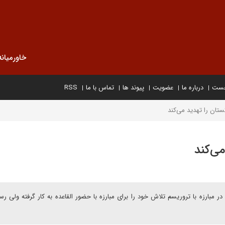
خاورمیانه
خست
درباره ما
عضویت
پیوند ها
تماس با ما
RSS
ستان را تهديد مى‌کند
ى‌کند
 مبارزه با تروريسم تلاش خود را براى مبارزه با حضور القاعده به کار گرفته ولى رسا