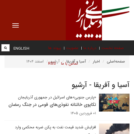
Toggle
vigation
صفحه نخست
درباره ما
عضویت
پیوند ها
ENGLISH
صفحه‌اصلی
اخبار
آسیا و آفریقا
آرشیو
اسفند ۱۴۰۴
تماس با ما
RSS
آسیا و آفریقا - آرشیو
«پارس جنوبی»های اسرائیل در جمهوری آذربایجان
تکاپوی خائنانه نفوذی‌های قومی در جنگ رمضان
۰۱ فروردین ۱۴۰۵
افزایش شدید قیمت نفت به پکن ضربه محکمی وارد