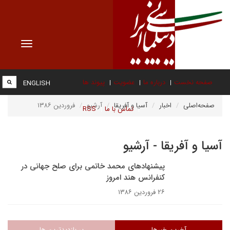
Toggle
vigation
صفحه نخست
درباره ما
عضویت
پیوند ها
ENGLISH
صفحه‌اصلی
اخبار
آسیا و آفریقا
آرشیو
فروردین ۱۳۸۶
تماس با ما
RSS
آسیا و آفریقا - آرشیو
پیشنهادهای محمد خاتمی برای صلح جهانی در
کنفرانس هند امروز
۲۶ فروردین ۱۳۸۶
آخرین خبرها
پر بازدیدترین ها