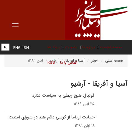
Toggle
vigation
صفحه نخست
درباره ما
عضویت
پیوند ها
ENGLISH
صفحه‌اصلی
اخبار
آسیا و آفریقا
آرشیو
آبان ۱۳۸۹
تماس با ما
RSS
آسیا و آفریقا - آرشیو
فوتبال هیچ ربطی به سیاست ندارد
۲۵ آبان ۱۳۸۹
حمايت اوباما از کرسى دائم هند در شوراى امنيت
۱۸ آبان ۱۳۸۹