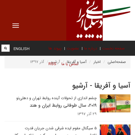
Toggle
vigation
صفحه نخست
درباره ما
عضویت
پیوند ها
ENGLISH
صفحه‌اصلی
اخبار
آسیا و آفریقا
آرشیو
آذر ۱۳۹۷
تماس با ما
RSS
آسیا و آفریقا - آرشیو
چشم اندازی از تحولات آینده روابط تهران و دهلی‌نو
۲۰۱۹، سال طوفانی روابط ایران و هند
۲۹ آذر ۱۳۹۷
۵ سیگنال مقوم ایده شرقی شدن جریان قدرت