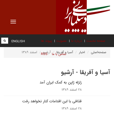
Toggle
vigation
صفحه نخست
درباره ما
عضویت
پیوند ها
ENGLISH
صفحه‌اصلی
اخبار
آسیا و آفریقا
آرشیو
اسفند ۱۳۸۹
تماس با ما
RSS
آسیا و آفریقا - آرشیو
زلزله ژاپن به کمک ایران آمد
۲۸ اسفند ۱۳۸۹
قذافى با اين اقدامات کنار نخواهد رفت
۲۸ اسفند ۱۳۸۹