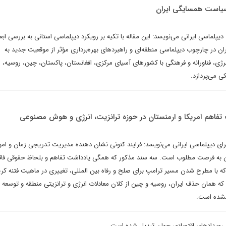
سیاست همسایگی ایران
پلماسی ایرانی می‌نویسد: این مقاله با تکیه بر رویکرد دیپلماسی استانی به بررسی ابعا
ن در چارچوب دیپلماسی منطقه‌ای و راهبردهای بهره‌برداری مؤثر از موقعیت جدید به
ژی، فناورانه و فرهنگی با کشورهای آسیای مرکزی، افغانستان، پاکستان، چین، روسیه، ه
ی می‌پردازد.
تفاهم امریکا و ارمنستان در حوزه ترانزیت، انرژی و هوش مصنوعی
ای دیپلماسی ایرانی می‌نویسد: فرایند کنونی نشان دهنده مدیریت تدریجی زمان و ام
ن به فرصت مطلوب است. سه سند مذکور که همگی یادداشت تفاهم و بلحاظ حقوقی فا
 با مطرح شدن مسیر ترامپ برای صلح و رفاه بین المللی، تغییری در ماهیت فتنه کری
و که همان حذف ایران، روسیه و چین از کلان معادلات انرژی و ترانزیتی منطقه و توسعه ن
نشده است.
ین رویدادهای اقتصادی جهان تبدیل شده است