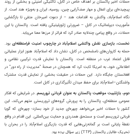
حملات اخیر پاکستان بر اهداف خاص در کابل، تاکتیکی امنیتی و بخشی از روند
پیچیده‌ای برای اغفال و مهار صف‌آرایی چین، روسیه، ایران و به‌ویژه هند است. از
نگاه اسلام‌آباد، واکنش به اقدامات هند – از دعوت امیرخان متقی تا بازگشایی
مأموریت دیپلماتیک در کابل – ضرورتی ژئوپلیتیکی یافته است. پاکستان با این
حملات، در واقع پیامی چندلایه صادر کرد که فراتر از مرزها معنا می‌یابد.
نخست، بازسازی نقش واکنشی اسلام‌آباد در چارچوب امنیت فرامنطقه‌ای
بود.
حمله به کاروان‌های نامشخص در کابل، نشان داد که اسلام‌آباد هنوز ابزار عملیاتی
قابل اعتماد غرب در منطقه است. پاکستان با نمایش قدرت ترکیبی نظامی و
اطلاعاتی خود، به امریکا ثابت کرد که همچنان در صحنهٔ "مدیریت از راه دور" در
افغانستان جایگاه دارد. این حملات در حقیقت بخشی از نمایش قدرت مشترک
واشنگتن–اسلام‌آباد برای حفظ میدان تأثیرگذاری در کابل است.
دوم، بازتثبیت موقعیت پاکستان به عنوان قربانی تروریسم.
در شرایطی که افکار
عمومی منطقه‌ای، پاکستان را به پرورش گروه‌های تروریستی متهم می‌کند، این
کشور با حملات اخیر می‌خواهد چهره‌ای جدید از خود بسازد؛ چهره‌ای که گویا
قربانی تروریسم است و مستحق همدردی و حمایت بین‌المللی. این اقدام در واقع
نقطهٔ پایانی است بر گمانه‌زنی‌هایی که قدرت بازیگری اسلام‌آباد را در بحران با
تحریک طالبان پاکستان (TTP) زیر سؤال برده بود.