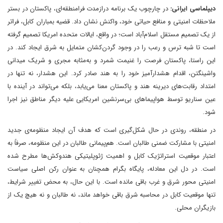
دیپلماسی ایرانی:
در چارچوب یک برنامه درازمدت فرامنطقه‌ای، پاکستان در بستر
ملاحظات امنیتی و منافع حیاتی خود، واکنش نشان داد. قضیه بمباران کابل، فراتر
از یک تصمیم مستقل اسلام‌آباد است؛ در واقع، ایالات متحده امریکا تصمیم گرفته
است تا شبه‌ ترس و رعب را در وجود گردن‌کشان متمایل به شرق ایجاد کند. در
این راستا، پاکستان فرصت را غنیمت شمرد و به‌مثابه مجری و شریک میدانی
واشینگتن، اقدام هشدارآمیز خود را به هند صادر کرد. این هشدار، نه تنها در
امتداد رقابت‌های دیرینه هند و پاکستان معنا می‌یابد، بلکه می‌تواند در آینده با
عین سناریو توسط هواپیماهای بی‌سرنشین امریکایی علیه دیگر مناطق نیز اجرا
شود.
در منطقه، روندی در حال شکل‌گیری است که هدف آن ایجاد منظومه‌ی جدید
امنیتی با مشارکت ضمنی طالبان است. هم‌پیمانی طالبان در این منظومه، صرفاً به
اعتبار موقعیت استراتژیک کابل و اهمیت ژئوپلیتیکی هندوکش‌ها مطرح شده
است. در دل این معادله، پایگاه بگرام همچنان به عنوان رکن اصلی سیاست
امنیتی محور شرق و غرب باقی مانده است. با این حال، به محض تغییر شرایط،
تنها موقعیت کابل در محاسبه شرق باقی خواهد ماند، نه طالبان و نه هیچ یک از
بازیگران محلی.