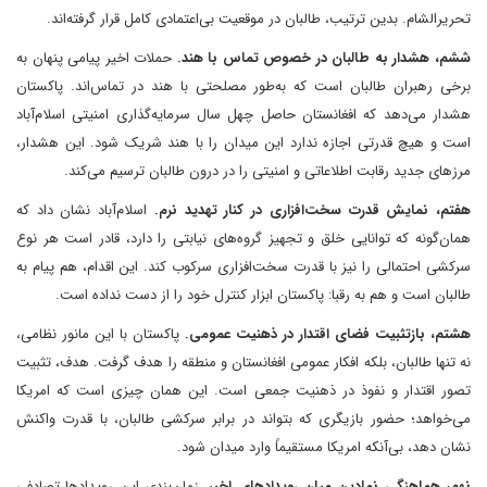
تحریرالشام. بدین ترتیب، طالبان در موقعیت بی‌اعتمادی کامل قرار گرفته‌اند.
ششم، هشدار به طالبان در خصوص تماس با هند.
حملات اخیر پیامی پنهان به
برخی رهبران طالبان است که به‌طور مصلحتی با هند در تماس‌اند. پاکستان
هشدار می‌دهد که افغانستان حاصل چهل سال سرمایه‌گذاری امنیتی اسلام‌آباد
است و هیچ قدرتی اجازه ندارد این میدان را با هند شریک شود. این هشدار،
مرزهای جدید رقابت اطلاعاتی و امنیتی را در درون طالبان ترسیم می‌کند.
هفتم، نمایش قدرت سخت‌افزاری در کنار تهدید نرم.
اسلام‌آباد نشان داد که
همان‌گونه که توانایی خلق و تجهیز گروه‌های نیابتی را دارد، قادر است هر نوع
سرکشی احتمالی را نیز با قدرت سخت‌افزاری سرکوب کند. این اقدام، هم پیام به
طالبان است و هم به رقبا: پاکستان ابزار کنترل خود را از دست نداده است.
هشتم، بازتثبیت فضای اقتدار در ذهنیت عمومی.
پاکستان با این مانور نظامی،
نه تنها طالبان، بلکه افکار عمومی افغانستان و منطقه را هدف گرفت. هدف، تثبیت
تصور اقتدار و نفوذ در ذهنیت جمعی است. این همان چیزی است که امریکا
می‌خواهد؛ حضور بازیگری که بتواند در برابر سرکشی طالبان، با قدرت واکنش
نشان دهد، بی‌آنکه امریکا مستقیماً وارد میدان شود.
نهم، هماهنگی نمادین میان رویدادهای اخیر.
زمان‌بندی این رویدادها تصادفی