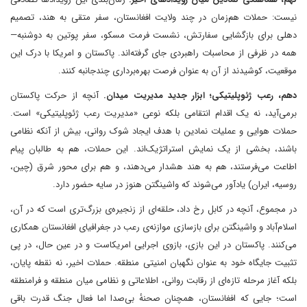
نیست: حملات هم‌زمان در چند ولایت افغانستان، سفر متقی به هند، تصمیم
دهلی برای بازگشایی سفارتش، نشست فرمت مسکو، سفر پوتین به دوشنبه—
همه در ظرفی از محاسبات راهبردی جای گرفته‌اند. پاکستان و امریکا با درک این
موقعیت، کوشیدند از آن به عنوان فرصت بهره‌برداری چندجانبه کنند.
دهم، رعب ژئوپلیتیکی؛ ابزار جدید مدیریت میدان.
آنچه از حرکت پاکستان
برمی‌آید، نه یک اقدام انتقامی بلکه نوعی «مدیریت رعب ژئوپلیتیکی» است.
حملات هوایی و عملیات نمادین با هدف ایجاد شوک روانی، بیش از آنکه نظامی
باشند، بخشی از یک نمایش استراتژیک‌اند. این حملات، هم به طالبان پیام
اطاعت می‌فرستند، هم به هند هشدار می‌دهند، و هم برای محور شرق (چین،
روسیه، ایران) یادآور می‌شوند که واشینگتن هنوز در سایه حضور دارد.
در مجموع، آنچه در کابل رخ داد، حلقه‌ای از زنجیره‌ی بزرگ‌تری است که در آن،
اسلام‌آباد و واشینگتن برای بازسازی موازنه‌ی رعب در جغرافیای افغانستان همکاری
می‌کنند. پاکستان در این بازی، بازوی اجرایی امریکاست و در عین حال، در پی
تثبیت جایگاه خود به عنوان نگهبان امنیتی منطقه. حملات اخیر، نه نقطه پایان،
بلکه آغاز مرحله تازه‌ای از رقابت روانی، اطلاعاتی و نظامی میان منطقه و فرامنطقه
است؛ جایی که افغانستان، همچنان صحنهٔ بی‌صدا اما فعال جنگ قدرت باقی