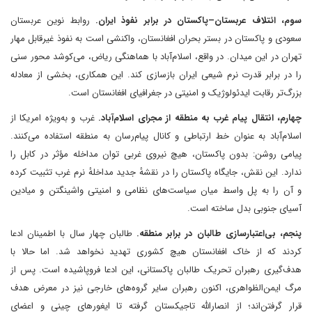
سوم، ائتلاف عربستان–پاکستان در برابر نفوذ ایران.
روابط نوین عربستان
سعودی و پاکستان در بستر بحران افغانستان، واکنشی است به نفوذ غیرقابل مهار
تهران در این میدان. در واقع، اسلام‌آباد با هماهنگی ریاض، می‌کوشد محور سنی
را در برابر قدرت نرم شیعی ایران بازسازی کند. این همکاری، بخشی از معادله
بزرگ‌تر رقابت ایدئولوژیک و امنیتی در جغرافیای افغانستان است.
چهارم، انتقال پیام غرب به منطقه از مجرای اسلام‌آباد.
غرب و به‌ویژه امریکا از
اسلام‌آباد به عنوان خط ارتباطی و کانال پیام‌رسان به منطقه استفاده می‌کنند.
پیامی روشن: بدون پاکستان، هیچ نیروی غربی توان مداخله مؤثر در کابل را
ندارد. این نقش، جایگاه پاکستان را در نقشهٔ جدید مداخلهٔ نرم غرب تثبیت کرده
و آن را به پل واسط میان سیاست‌های نظامی و امنیتی واشینگتن و میادین
آسیای جنوبی بدل ساخته است.
پنجم، بی‌اعتبارسازی طالبان در برابر منطقه.
طالبان چهار سال با اطمینان ادعا
کردند که از خاک افغانستان هیچ کشوری تهدید نخواهد شد. اما حالا با
هدف‌گیری رهبران تحریک طالبان پاکستانی، این ادعا فروپاشیده است. پس از
مرگ ایمن‌الظواهری، اکنون رهبران سایر گروه‌های خارجی نیز در معرض هدف
قرار گرفتن‌اند؛ از انصارالله تاجیکستان گرفته تا ایغورهای چینی و اعضای