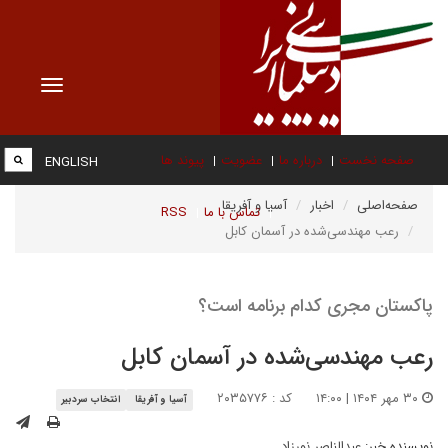
Toggle
vigation
صفحه نخست
درباره ما
عضویت
پیوند ها
ENGLISH
صفحه‌اصلی
اخبار
آسیا و آفریقا
تماس با ما
RSS
رعب مهندسی‌شده در آسمان کابل
پاکستان مجری کدام برنامه است؟
رعب مهندسی‌شده در آسمان کابل
۳۰ مهر ۱۴۰۴ | ۱۴:۰۰
کد : ۲۰۳۵۷۷۶
آسیا و آفریقا
انتخاب سردبیر
نویسنده خبر:
عبدالناصر نورزاد