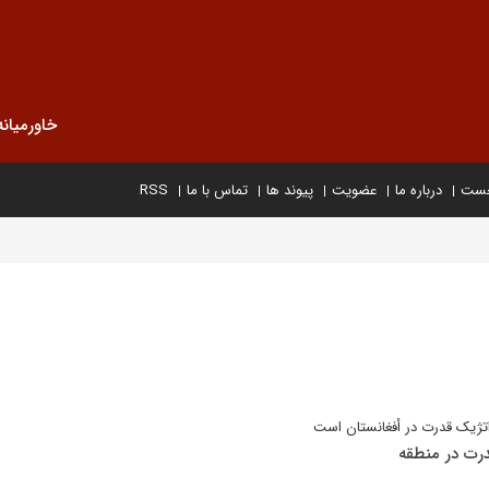
خاورمیانه
خست
درباره ما
عضویت
پیوند ها
تماس با ما
RSS
ژیک قدرت در أفغانستان است
رت در منطقه