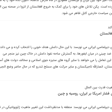
آمیز خود بین ایران و عربستان سعودی در ماه مارس گذشته، اکنون نگاه خود را به سا
 است. پکن تلاش های خود را برای کمک به خروج افغانستان از انزوا در صحنه بین ال
من سیاست خارجی کابل ظاهر می شود.
ند
غانستان
رای دیپلماسی ایرانی می نویسد: با این حال داعش هدف خوبی را انتخاب کرده و می داند 
 ضد چینی در میان ایغورها، به گسترش ساحه نفوذ داعش در خاک چین نیز منجر می
ین تعامل را می خواهد با سایر گروه های ستیزه جوی اسلامی و مخالف دولت های آس
ستان، انصارالله تاجیکستان و سایر حرکت های مسلح تندرو که در حال حاضر وضع الج
اهیت قدرت بین الملل
ی فشار امریکا بر ایران، روسیه و چین
رای دیپلماسی ایرانی می نویسد: منطقه با مدنظرداشت این تغییر ماهیت ژئوپولتیکی در 