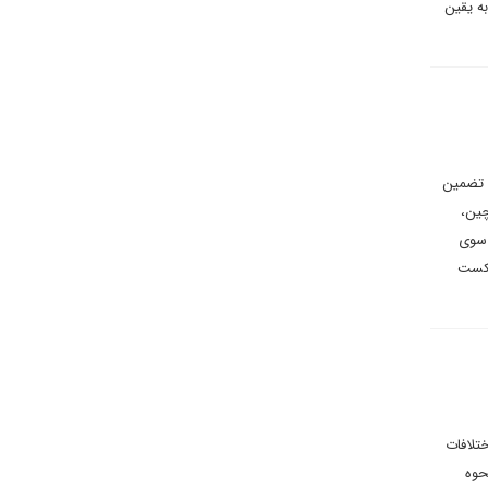
به یقین
ا تضمین
چین،
 سوی
شکست
تلافات
حوه