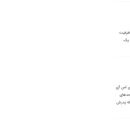
 ظرفیت
 یک
آی اس آی
حدهای
که پدرش