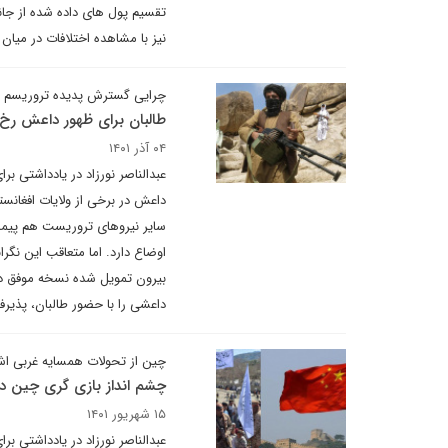
تقسیم پول های داده شده از جا
نیز با مشاهده اختلافات در میا
چرایی گسترش پدیده تروریسم در
طالبان برای ظهور داعش رخ
۰۴ آذر ۱۴۰۱
عبدالناصر نورزاد در یادداشتی ب
داعش در برخی از ولایات افغانست
سایر نیروهای تروریست هم پیمان
اوضاع دارد. اما متعاقب این نگرا
بیرون تمویل شده نسخه موفق در
داعشی را با حضور طالبان، پذیر
چین از تحولات همسایه غربی ا
چشم انداز بازی گری چین در 
۱۵ شهریور ۱۴۰۱
عبدالناصر نورزاد در یادداشتی بر