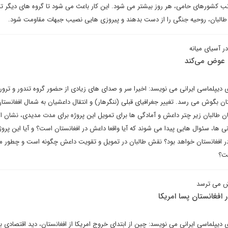
نب کشورهای حامی، هر روز بیشتر می شود. این کار باعث می شود تا گروه های دیگر ت
ن طالبان، روحیه جنگی را از دست بدهند و پیروزی هایی نصیب جبهات مقاومت شود.
 آسیای میانه
 عوض می‌کند
رای دیپلماسی ایرانی می نویسد: اخیرا سر و صدای های زیادی از حضور گروه تندور و ترو
ان بگوش می رسد. تغییر جغرافیای قبلی (ننگرهار) و انتقال داعشیان به شمال افغانستا
 طالبان زیر چتر داعش و آمادگی ها برای تمویل این پروژه برای مدت مدیدی، نشان ا
نی ها، سئوال هایی پیدا می شوند که آیا واقعا داعش در افغانستان است؟ و آیا این پروژۀ
 افغانستان خواهد بود؟ نقش طالبان در تمویل و تقویت داعش چگونه است و چطور م
فت؟
ش می ترسد
افغانستان پسا امریکا
ای دیپلماسی ایرانی می نویسد: چین از ابتدای خروج امریکا از افغانستان، دید اقتصادی با