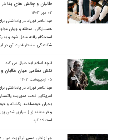
طالبان و چالش های بقا در 
۰۲ مهر ۱۴۰۳
عبدالناصر نورزاد در یادداشتی 
همسایگان، منطقه و جهان مواجه
استحکام یافته مبدل شود و به ی
شکنندگی ساختار قدرت آن در آین
آنچه اسلام آباد دنبال می کند
تنش نظامی میان طالبان و پ
۰۵ اردیبهشت ۱۴۰۳
عبدالناصر نورزاد در یادداشتی ب
امریکایی تحت مدیریت پاکستان ا
بحران خودساخته، بکشاند و خود ا
و فرامنطقه ای) سرازیر شدن پول 
استفاده کرد.
چرا واخان مسیر ترانزیت میان 