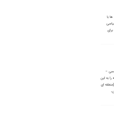
ا با
سیاسی
برای
یسی –
را به این
(منطقه ای
ن،