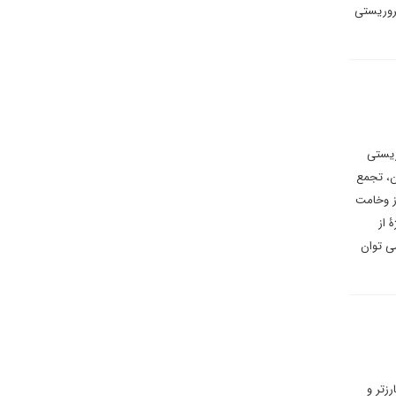
روریستی
ریستی
ن، تجمع
ز وخامت
 از
ی توان
رزتر و