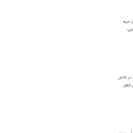
ز حربه
تی،
 در تلاش
ایغور