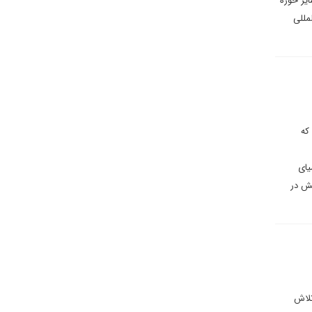
یر حوزه
مللی
که
یای
یش در
تلاش