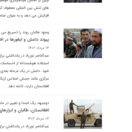
چین بر اساس میانجیگری موفقیت 
های تنش بین المللی معطوف کرده
افزایش می دهد و به عنوان ضا
وجود طالبان روند را تسریع می ک
پیوند داعش و ایغورها در اف
۱۴ مرداد ۱۴۰۲
عبدالناصر نورزاد در یادداشتی ب
استفاده هوشمندانه از احساسات
شود. داعش در یک مرحله بعدی ا
مرکزی مانند جنبش اسلامی ازبک
افغانستان دارند، ادامه دهد.
دوجبهه، یک اجندا و تغییر در م
افغانستان، طالبان و ابزارها
۰۷ مرداد ۱۴۰۲
عبدالناصر نورزاد در یادداشتی ب