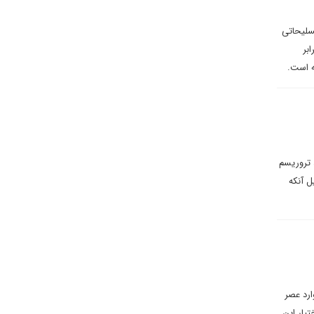
تسلیحاتی
بر
ه است.
 تروریسم
ل آنکه
ارد عصر
تیار این