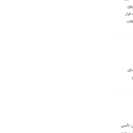
روی
قرار
لات
رای
ل تأمین