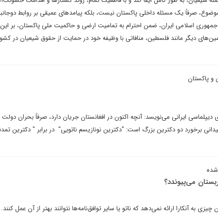
له شیعیان، به طور کامل ایفا کند و با قاطعیت تمام، روند کشتارها و اقدامات خشونت‌آم
موضوع، صرفاً یک مسئله داخلی پاکستان نیست، بلکه پیامدهای عمیقی بر روابط دوجانبه
جمهوری اسلامی ایران، ضمن احترام به تمامیت ارضی و حاکمیت ملی پاکستان، بر این 
ن‌های دیگر مانند فلسطین، منافاتی با وظیفه خود در حمایت از حقوق شیعیان در کشو
ن و پاکستان
ای دیپلماسی ایرانی می‌نویسد: آنچه اکنون در افغانستان جریان دارد، صرفاً بحران دولت ی
انی برخورد دو دکترین بزرگ است: "دکترین نو‌نازیسم ناتویی" در برابر " دکترین تمد
شده
ربستان می‌پیوندد؟
زی به آنکارا ارائه نمی‌دهد که ناتو یا سایر توافق‌نامه‌ها نتوانند بهتر از آن عمل کنند