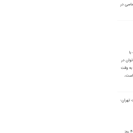
ماسی در
با
توان در
ونه‌ای هم‌تراز برای آن یافت. گفت‌وگوهای ایران و آمریکا که از ساعت ۱۶ روز شنبه (۲۲ فروردین ۱۴۰۵) به وقت
ابل تحلیل است،
 تهران-
چهار روز از توافق آتش‌بس دو هفته‌ای میان تهران و واشنگتن می‌گذرد؛ توافقی که از بامداد ۱۹ فروردین ۱۴۰۵ و پس از ۴۰ روز