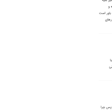
یز علیه
 و
باور است
رهای
ا
نی
. پس چرا