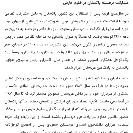
مشارکت برجسته پاکستان در خلیج فارس
در سال‌های اولیه پس از استقلال این کشور، پاکستان به دلیل مشارکت نظامی
خود با ایالات متحده و سایر کشورهای غربی، به ویژه در بخش‌هایی از جهان عرب
مورد استقبال قرار نگرفت. با عربستان سعودی، روابط دفاعی دوجانبه به تدریج در
دهه ۱۹۶۰ توسعه یافت، که عمدتاً به عنوان پاسخی به مداخله نظامی مصر در یمن
بود که رهبران ریاض را نگران می‌کرد. این کشورها در سال ۱۹۶۷ در جریان سفر
شاهزاده سلطان بن عبدالعزیز، وزیر دفاع وقت عربستان، به پاکستان، رسماً وارد
یک توافق همکاری امنیتی شدند. در همان سال، افسران ارتش و نیروی هوایی
پاکستان به پادشاهی عربستان اعزام شدند.
انقلاب ایران روابط دوجانبه را بیش از پیش تقویت کرد و به امضای پروتکل دفاعی
جدید توسط دو طرف در سال ۱۹۸۲ منجر شد. تحت حمایت این توافق، پاکستان
لشکری از سربازان خود را در داخل عربستان سعودی مستقر کرد که تا سال ۱۹۸۷
در آنجا باقی ماندند. اگرچه تعداد سربازان افزایش و کاهش یافته، اما آنها پاکستان
را به تنها کشوری تبدیل می‌کنند که از قبل از جنگ اول خلیج فارس در سال ۱۹۹۰،
حضور نظامی مداوم در پادشاهی عربستان داشته است. و این رابطه یک طرفه
نیست؛ هزاران دانشجوی افسری عربستان سعودی پس از امضای توافق‌نامه
همکاری نظامی تجدید شده در سال ۲۰۰۵، در پاکستان آموزش دیده‌اند.