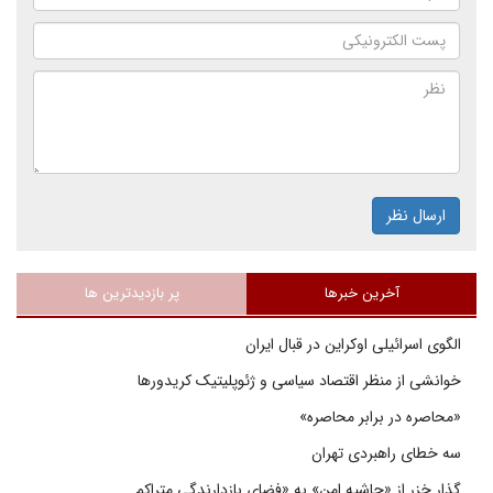
ارسال نظر
آخرین خبرها
پر بازدیدترین ها
الگوی اسرائیلی اوکراین در قبال ایران
خوانشی از منظر اقتصاد سیاسی و ژئوپلیتیک کریدورها
«محاصره در برابر محاصره»
سه خطای راهبردی تهران
گذار خزر از «حاشیه امن» به «فضای بازدارندگی متراکم