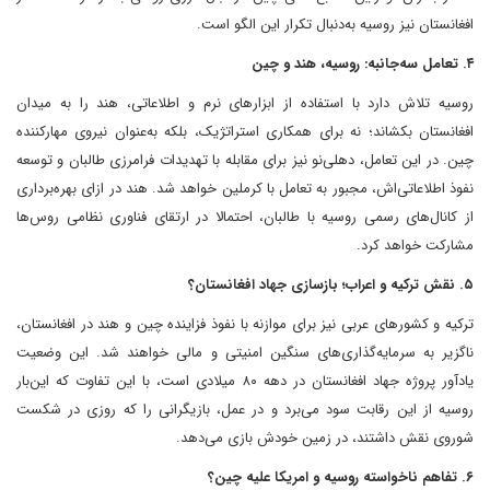
افغانستان نیز روسیه به‌دنبال تکرار این الگو است.
۴. تعامل سه‌جانبه: روسیه، هند و چین
روسیه تلاش دارد با استفاده از ابزارهای نرم و اطلاعاتی، هند را به میدان
افغانستان بکشاند؛ نه برای همکاری استراتژیک، بلکه به‌عنوان نیروی مهارکننده
چین. در این تعامل، دهلی‌نو نیز برای مقابله با تهدیدات فرامرزی طالبان و توسعه
نفوذ اطلاعاتی‌اش، مجبور به تعامل با کرملین خواهد شد. هند در ازای بهره‌برداری
از کانال‌های رسمی روسیه با طالبان، احتمالا در ارتقای فناوری نظامی روس‌ها
مشارکت خواهد کرد.
۵. نقش ترکیه و اعراب؛ بازسازی جهاد افغانستان؟
ترکیه و کشورهای عربی نیز برای موازنه با نفوذ فزاینده چین و هند در افغانستان،
ناگزیر به سرمایه‌گذاری‌های سنگین امنیتی و مالی خواهند شد. این وضعیت
یادآور پروژه جهاد افغانستان در دهه ۸۰ میلادی است، با این تفاوت که این‌بار
روسیه از این رقابت سود می‌برد و در عمل، بازیگرانی را که روزی در شکست
شوروی نقش داشتند، در زمین خودش بازی می‌دهد.
۶. تفاهم ناخواسته روسیه و امریکا علیه چین؟