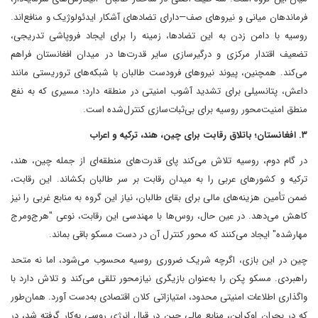
فرماندهان میانی و نیروهای صف—دارای تضادهای آشکار ایدئولوژیک و منافع‌اند.
روسیه با دامن زدن به این تضادها، زمینه را برای ایجاد فروپاشی تدریجی،
تضعیف اقتدار مرکزی و درگیرسازی سایر قدرت‌ها در میدان افغانستان فراهم
می‌کند. همچنین، پیوند نیروهای فرودست طالبان با شبکه‌های تروریستی مانند
داعش، پتانسیلی برای تشدید آشوب امنیتی در منطقه دارد؛ مسیری که به نفع
منطق امنیت‌محور روسیه برای بی‌ثبات‌سازی کنترل‌شده است.
۳. افغانستان؛ باتلاق رقابت برای چین، هند، ترکیه و اعراب
در گام دوم، روسیه تلاش می‌کند پای قدرت‌های منطقه‌ای از جمله چین، هند،
ترکیه و کشورهای عربی را به میدان رقابت بر سر طالبان بکشاند. این رقابت،
ضمن تأمین هزینه‌های مالی برای بقای طالبان، نیاز این گروه به منابع غربی را نیز
کاهش می‌دهد. در عین حال، روس‌ها با مهندسی این رقابت، نوعی "هرج‌ومرج
مهار‌شده" ایجاد می‌کنند که محور کنترل آن در دست مسکو باقی بماند.
چین در این بازی، اگرچه شریک ضروری روسیه محسوب می‌شود، اما نه متحد
راهبردی. مسکو پکن را به‌عنوان بازیگری نیازمحور تلقی می‌کند و تلاش دارد با
واگذاری اطلاعات امنیتی محدود، امتیازاتی کلان اقتصادی به‌دست آورد. همان‌طور
که در بحران اوکراین، منابع مالی چین در قبال انرژی روسی به‌کار گرفته شد، در