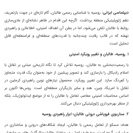
دیپلماسی ایرانی:
روسیه با شناسایی رسمی طالبان، گام تازه‌ای در جهت بازتعریف
نظم ژئوپلیتیکی منطقه برداشت. اگرچه این اقدام در ظاهر نشانه‌ای از عادی‌سازی
روابط با طالبان تلقی می‌شود، اما در بطن آن اهداف امنیتی، اطلاعاتی و راهبردی
نهفته که در قالب رقابت چندجانبه با قدرت‌های منطقه‌ای و فرامنطقه‌ای قابل
تحلیل‌ است:
۱. روسیه، طالبان و تغییر رویکرد امنیتی
با رسمیت‌بخشی به طالبان، روسیه تلاش کرد تا نگاه تاریخی مبتنی بر تقابل با
اسلام رادیکال را بازسازی کند و تصویر پیشین از خود به‌عنوان یک قدرت متجاوز
را کم‌رنگ سازد. این تغییر رویکرد، محصول نیازهای نوین راهبردی کرملین در
تقابل با امریکا، چین، هند و سایر بازیگران منطقه‌ای است. روس‌ها اکنون بر
اساس محاسبات امنیتی معاصر، تعامل با طالبان را نه از موضع ایدئولوژیک، بلکه
از منظر بهره‌برداری ژئوپلیتیکی دنبال می‌کنند.
۲. سناریوی فروپاشی درونی طالبان؛ ابزار راهبردی روسیه
هدف مسکو از تعامل رسمی با طالبان، ایجاد شکاف‌های درونی و ساختاری در
میان این گروه است. سه طیف اصلی در ساختار طالبان—الیگارش‌های سرمایه‌دار،