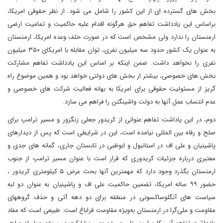
بخش های گسترده ای از این کشور را شامل می شود. از نظر حقوقی امریکا،
براساس این یادداشت تفاهم حق هرگونه اقدام علیه حاکمیت و تمامیت ارضی
ارمنستان را ندارد ولی مشخص است که در صورت خلف وعده امریکا، ارمنستان
به عنوان یک کشور حدود سه میلیون نفری، توان مقابله با امریکای ۳۵۰ میلیون
نفری را نخواهد داشت. ضمن اینکه بر اساس این یادداشت تفاهم مشارکت
بخش های خصوصی، بیشتر ار بخش های دولتی خواهد بود و همین موضوع راه
گریز از مسئولیت حقوقی برای امریکا به بهانه فعالیت شرکت های خصوصی و
عدم انتساب عمل آنها به دولت واشینگتن را فراهم می سازد.
دوم، در این یاداشت تفاهم عنوانی از کریدور جعلی زنگزور و مسیر ترامپ برای
صلح و رفاه بین المللی نیامده است، این در شرایطی است که پس از دیدارهای
پاشینیان و علی اف در استانبول و ابوظبی در تابستان جاری، گمانه های جدی و
معتبری درباره جزئیات کریدوری که قرار است با عنوان مسیر ترامپ از جنوب
ارمنستان بگذرد وجود دارد که مهمترین آنها بحث عرض ۵ کیلومتری کریدور ،
حضور ۹۹ ساله امریکا، تضمین حاکمیت علی اف و پاشینیان به عنوان دو لبه
سیاست های آنگلوساکسونی در منطقه برای دو دهه آتی و حذف گروههای
مقاومت و ملی‌گرا در ارمنستان به‌ویژه مقاومت قراباغ است. طبیعی است که مفاد