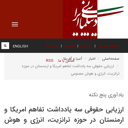
Toggle
vigation
صفحه نخست
درباره ما
عضویت
پیوند ها
ENGLISH
صفحه‌اصلی
اخبار
آسیا و آفریقا
تماس با ما
RSS
ارزیابی حقوقی سه یادداشت تفاهم امریکا و ارمنستان در حوزه
ترانزیت، انرژی و هوش مصنوعی
یادآوری پنج نکته
ارزیابی حقوقی سه یادداشت تفاهم امریکا و
ارمنستان در حوزه ترانزیت، انرژی و هوش