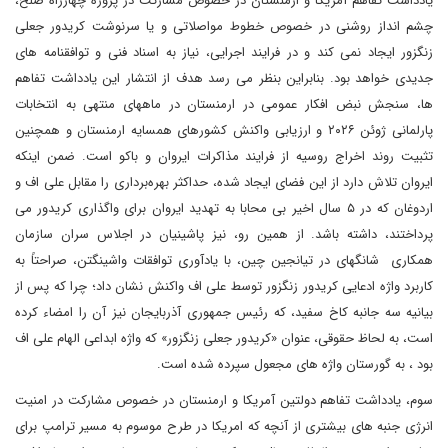
یادداشت تفاهم آمریکا و ارمنستان در خصوص مشارکت در پروژه چهارراه صلح،
چشم انداز روشنی در خصوص خطوط مواصلاتی و یا سرنوشت کریدور جعلی
زنگزور ایجاد نمی کند و در فرایند اجرایی، نیاز به اسناد فنی و توافقنامه های
جدیدی خواهد بود. بنابراین بنظر می رسد هدف از انتشار این یادداشت تفاهم
ها، سنجش نبض افکار عمومی در ارمنستان در ماههای منتهی به انتخابات
پارلمانی ژوئن ۲۰۲۶ و ارزیابی واکنش کشورهای همسایه ارمنستان و همچنین
تثبیت روند اخراج روسیه از فرایند مذاکرات ایروان و باکو است. ضمن اینکه
ایروان تلاش دارد از این فضای ایجاد شده، حداکثر بهره‌برداری را مقابل علی اف و
اردوغان که در ۵ سال اخیر بی محابا به تهدید ایروان برای واگذاری کریدور می
پرداختند، داشته باشد. از همین رو، نیز پاشینیان در اجلاس سران سازمان
همکاری شانگهای در تیانجین چین، با یادآوری توافقات واشینگتن، صراحتاً به
کاربرد واژه ادعایی کریدور زنگزور توسط علی اف واکنش نشان داد؛ چرا که پس از
بیانیه سه جانبه کاخ سفید، که رئیس جمهوری آذربایجان نیز آن را امضاء کرده
است، به لحاظ حقوقی، عنوان «کریدور جعلی زنگزور» که واژه ابداعی الهام علی اف
بود ، به گورستان واژه های مجعول سپرده شده است.
سوم، یادداشت تفاهم دولتین آمریکا و ارمنستان در خصوص مشارکت در امنیت
انرژی جنبه های بیشتری از آنچه که امریکا در طرح موسوم به مسیر ترامپ برای