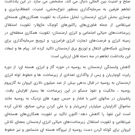
صلح و امنیت بین المللی دنبال می کند، مشخص می سازد. در این یادداشت
تفاهم طرفین به سرمایه‌گذاری بمنظور تنوع‌بخشی، امنیت، انعطاف‌پذیری و
نوسازی بخش انرژی ارمنستان؛ تمایل مشترک به تقویت همکاری‌های هسته‌ای
غیرنظامی از جمله فناوری‌های راکتورهای کوچک ماژولار؛ تقویت استقلال
زیرساخت‌های حیاتی اجتماعی و انرژی ارمنستان؛ تقویت همکاری منطقه‌ای در
زمینه انرژی و فرصت‌های تجارت انرژی فرامرزی؛ و ترویج سرمایه‌گذاری برای
نوسازی شبکه‌های انتقال و توزیع برق ارمنستان تاکید کرده اند. پیام ها و تبعات
این یادداشت تفاهم در سه دسته قابل ارزیابی است:
کاهش وابستگی ارمنستان به روسیه در حوزه گاز و انرژی هسته ای؛ از دوره
رابرت کوچاریان و پس از واگذاری تعدادی از زیرساخت ها و خطوط لوله انرژی
ارمنستان به روسیه در قبال بدهی بیش از صد میلیون دلاری ایروان به گازپروم
روسیه ، مالکیت و نفوذ مسکو در این زیرساخت ها بسیار افزایش یافت.
پاشینیان در سالهای اخیر با فشار و حبس چهره های نزدیک به روسیه مانند
ساموئل کاراپتیان میلیاردر ارمنی‌تبار و یا ملی کردن برخی صنایع، تلاش کرده
است این نفوذ را کاهش دهد؛ اکنون تاکید بر تقویت همکاری‌های هسته‌ای
غیرنظامی و تقویت استقلال زیرساخت‌های حیاتی انرژی ارمنستان بمعنای تلاش
ایروان برای کوتاه کردن دست روسیه از نیروگاه هسته ای متسامور و نیز خطوط