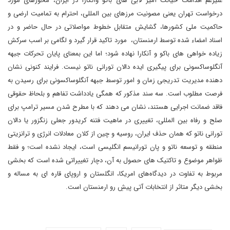
علیرغم اقدامات خیانت آمیز لابی های باکو وآنکارا در ایران، محورهای مورد
درخواست تهران یعنی مصونیت مرزهای بین المللی، احترام به تمامیت ارضی و
حاکمیت ملی کشورها، گشایش متقابل خطوط مواصلاتی در حال حاضر و در
اسناد امضاء شده توسط ارمنستان، مورد تاکید قرار گیرد و لگامی بر اسب سرکش
زیاده خواهی های باکو و آنکارا نهاده شود؛ اما این بمعنای پایان تحرکات جبهه
آنگلوساکسونی برای پیگیری ایده دالان تورانی ناتو نیست. فرایند کنونی نشان
دهنده مدیریت تدریجی زمان و امور توسط جبهه آنگلوساکسونی برای رسیدن به
فرصت مطلوب است. سه سند مذکور که همگی یادداشت تفاهم و بلحاظ حقوقی
فاقد ضمانت اجرایی هستند، نشان می دهند که با مطرح شدن مسیر ترامپ برای
صلح و رفاه بین المللی، تغییری در ماهیت فتنه کریدور جعلی زنگزور یا دالان
تورانی ناتو که همان حذف ایران، روسیه و چین از کلان معادلات انرژی و ترانزیتی
منطقه و توسعه ناتو و پان تورانیسم انگلیسی است، ایجاد نشده است؛ و فقط
ظواهر موضوع و تاکتیک های حصول به آن، دچار تغییراتی شده است که بخشی
مربوط به تفاوت در دیدگاه‌های امریکا، انگلستان و اروپای قاره ای به مساله و
بخشی دیگر متاثر از انتخابات آتی پیشِ رو ارمنستان است.