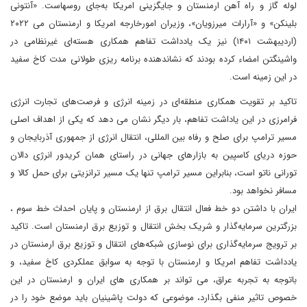
لوله گاز و راه آهن ارمنستان و جایگزینی امریکا به‌جای روسهاست. «آنتونی
بلینکن» و «آرارات میرزویان»، وزیران امورخارجه امریکا و ارمنستان می ۲۰۲۲
(اردیبهشت ۱۴۰۱) نیز یک یادداشت تفاهم همکاری هسته‌ای غیرنظامی در
واشینگتن امضاء کرده بودند که نشاندهنده برنامه ریزی طولانی مدت کاخ سفید
در این زمینه است.
تاکید بر تقویت همکاری منطقه‌ای در زمینه انرژی و فرصت‌های تجارت انرژی
فرامرزی در این یاداشت تفاهم، بار دیگر نشان می دهد که یکی از اهداف اصلی
مسیر ترامپ برای صلح و رفاه بین المللی، انتقال انرژی از جمهوری آذربایجان و
حوزه دریای کاسپین به بازارهای جهانی در راستای همان کریدور انرژی دالان
تورانی ناتو است، بنابراین مسیر ترامپ تنها یک مسیر ترانزیتی برای حمل کالا و
مسافر نخواهد بود.
ایران با داشتن دو خط فعال انتقال برق از ارمنستان و پایان احداث خط سوم ،
بزرگترین سرمایه‌گذار و شریک بخش انتقال و توزیع برق ارمنستان است. تاکید
بر ترویج سرمایه‌گذاری برای نوسازی شبکه‌های انتقال و توزیع برق ارمنستان در
یادداشت تفاهم امریکا و ارمنستان با توجه به سوابق عملکردی کاخ سفید، و
باتوجه به تجربه عراق، می تواند بر همکاری های ایران و ارمنستان در این
خصوص تاثیر منفی بگذارد، موضوعی که دولت پاشینیان باید موضع خود را در