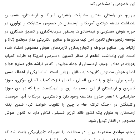
این خصوص را مشخص کند.
چهارم، در راستای منشور مشارکت راهبردی امریکا و ارمنستان، همچنین
یادداشت تفاهم دولتین آمریکا و ارمنستان در خصوص مشارکت و نوآوری در
حوزه هوش مصنوعی و نیمه‌هادی‌ها بمنظور سرمایه‌گذاری و تعمیق همکاری در
توسعه زنجیره‌های تامین امن نیمه‌هادی‌ها و صنایع الکتریکی مدار مجتمع (IC) و
ارتباط بین صنایع مربوطه و تجاری‌سازی کاربردهای هوش مصنوعی امضاء شده
است. این یادداشت تفاهم از منظر تسهیل دسترسی امریکا به فلزات کمیاب
به‌ویژه در معادن جنوب ارمنستان از جمله مولیبدن که در تراشه های صنایع هوا و
فضا و هوش مصنوعی کاربرد دارد ، قابل ارزیابی است. اساسا یکی از اهداف مسیر
ترامپ برای صلح و رفاه بین المللی ، انتقال فلزات کمیاب آسیای مرکزی، حوزه
کاسپین و ارمنستان از این مسیر به اروپا و امریکاست چرا که در این حوزه
جغرافیایی ۱۱۸ عضر جدول مندلیف وجود دارد و دسترسی امریکا به آنها، موقعیت
واشینگتن در «جنگ تراشه ها» با چین را تقویت خواهد کرد؛ ضمن اینکه
ارمنستان به عنوان یک کشور فاقد انرژی فسیلی، تلاش دارد به کانون هوش
مصنوعی در قفقاز تبدیل شود.
پنجم، مواضع مقتدرانه ایران در مخالفت با تغییرات ژئوپلیتیکی باعث شد که