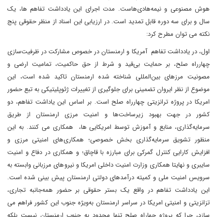
هوش مصنوعی و نیمه‌هادی‌هاست. مدت اجرای این یادداشت تفاهم ها، یک
سال و برای سه دوره قابل تمدید است. در ارزیابی این اسناد از منظر حقوقی پنج
نکته می توان مطرح کرد:
اول، در یادداشت تفاهم آمریکا و ارمنستان در خصوص مشارکت در ظرفیت‌سازی
چهارراه صلح، بر حمایت بی‌قید و شرط از حق حاکمیت، تمامیت ارضی و
مصونیت مرزهای بین‌المللی شناخته شده ارمنستان تاکید شده است، این
موضوع از نظر ایروان تضمینی برای جلوگیری از تغییرات ژئوپلیتیکی به تبع حضور
امریکا در پروژه ترانزیتی چهارراه صلح است. بر اساس این یاداشت تفاهم، دو
کشور در جهت بهبود زیرساخت‌ها و امنیت مرزی ارمنستان از طریق
سرمایه‌گذاری، منابع و آموزش توسط امریکایی ها، همکاری می کنند. به این
منظور تشویق سرمایه‌گذاری بخش خصوصی؛ همکاری‌های امنیتی مرزی و
افزایش کارایی کنترل گمرکی برای مبارزه با قاچاق؛ و همکاری در دفاع و امنیت
سایبری و نهایتا همکاری وزارت امنیت داخلی امریکا و نیروهای مرزبانی وابسته به
سرویس امنیت ملی و کمیته درآمدهای دولتی ارمنستان پیش بینی شده است.
این یادداشت تفاهم در واقع یک بستر حقوقی بر حضور همه‌جانبه تجاری،
تزانزیتی و امنیتی امریکا در سراسر ارمنستان به‌ویژه جنوب این کشور فراهم می
سازد، چرا که پروژه چهاراه صلح تنها محدود به جنوب ارمنستان نیست بلکه