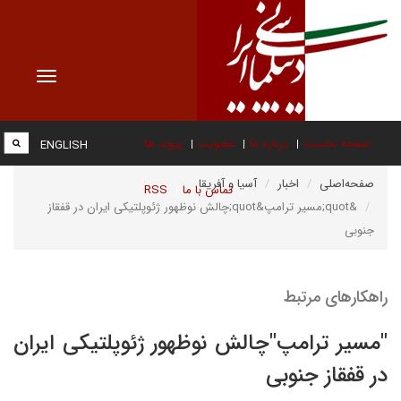
Toggle
vigation
صفحه نخست
درباره ما
عضویت
پیوند ها
ENGLISH
صفحه‌اصلی
اخبار
آسیا و آفریقا
تماس با ما
RSS
&quot;مسیر ترامپ&quot;چالش نوظهور ژئوپلتیکی ایران در قفقاز
جنوبی
راهکارهای مرتبط
"مسیر ترامپ"چالش نوظهور ژئوپلتیکی ایران
در قفقاز جنوبی