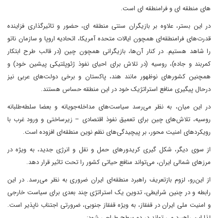
های منطقه ای و فرامنطقه ای است.
در این بستر، علاوه بر بازیگران سنتی منطقه ای، حضور و تاثیرگذاری فزاینده
قدرت‌های فرامنطقه‌ای همچون ایالات متحده آمریکا، اتحادیه اروپا و سازمان ناتو
را شاهد هستیم. در کنار آن‌ها، بازیگرانی همچون چین (در قالب طرح ابتکار
کمربند و جاده)، روسیه (در تلاش برای احیای نفوذ ژئوپلتیکی پیشین خود) و
همچنین کشورهای نوظهور مانند هند، پاکستان و برخی دولت‌های عربی نیز
درحال پیگیری منافع استراتژیک خود در این منطقه حساس هستند.
در این میان، به نظر می‌رسد سیاست‌های مداخله‌جویانه و بعضا سلطه‌طلبانه
روسیه، تلاش‌های چین برای تعمیق نفوذ اقتصادی – زیرساختی و ورود غرب با
رویکردهای امنیت محور، بر پیچیدگی‌های نظم نوین منطقه‌ای افزوده است.
از سوی دیگر، شکل گیری کریدورهای حمل و نقل و انرژی جدید، به‌ ویژه در
مرزهای شمالی ایران، می‌تواند منافع حیاتی کشور را تحت تاثیر قرار دهد.
از این‌رو، لزوم بازتعریف راهبرد منطقه‌ای ایران ضروری به نظر می‌رسد. در این
رابطه و در چنین شرایطی، تدوین یک استراتژی چند بعدی برای سیاست خارجی
و امنیت ملی ایران در قفقاز، به‌ ویژه قفقاز جنوبی، ضرورتی اجتناب‌ ناپذیر است.
لذا این راهبرد می تواند در دو سطح طراحی شود: