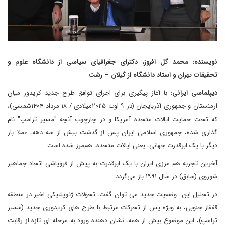
نویسنده: محمد گل افروز، دکترای جغرافیای سیاسی از دانشگاه علوم و
تحقیقات تهران و استاد دانشگاه از گیلان – رشت
دیپلماسی ایرانی:
با آغاز پیگیری برای اجرای توافق طرح جدید کریدور میان
ارمنستان و جمهوری آذربایجان (در ۹ اوت ۲۰۲۵میلادی / ۱۸ مرداد ۱۴۰۴شمسی)،
که تحت حمایت ایالات متحده آمریکا و در چارچوب آنچه "مسیر ترامپ" نام
گذاری شده، جمهوری اسلامی ایران پس از گذشت بیش از سه دهه، عملا بار
دیگر با یک ابرقدرت جهانی، یعنی ایالات متحده، هم‌مرز شده است.
آخرین تجربه هم‌ مرزی ایران با یک ابرقدرت به پیش از فروپاشی اتحاد جماهیر
شوروی (سابق) در سال ۱۹۹۱ باز می‌گردد.
در تحلیل این وضعیت جدید می توان گفت، تحولات ژئوپلتیکی اخیر در منطقه
قفقاز جنوبی، به‌ ویژه پس از تحرکات مرتبط با طرح های کریدوری جدید (مسیر
ترامپ)، این موضوع بیش از همه، نشان‌ دهنده ورود به مرحله ای تازه از رقابت