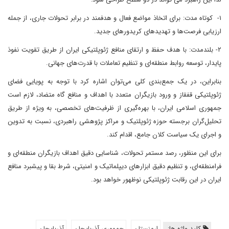
۱- کوتاه‌ مدت: برای اتخاذ مواضع فعال و هدفمند در برابر تحولات جاری، از جمله
ارزیابی فرصت‌ها و تهدیدهای کریدورهای جدید.
۲- بلندمدت: با هدف حفظ و ارتقای منافع ژئوپلتیکی ایران از طریق تقویت نفوذ
پایدار، توسعه روابط منطقه‌ای و تنظیم تعاملات با قدرت‌های جهانی.
بنابراین، در یک جمع‌بندی کلی می‌توان اشاره کرد با توجه به پویایی فضای
ژئوپلتیکی قفقاز و ورود بازیگران متعدد با اهداف و منافع گاه متضاد، لازم است
جمهوری اسلامی ایران، با بهره‌گیری از ظرفیت‌های تخصصی، به ویژه از طریق
تحلیل‌گران برجسته حوزه ژئوپلتیک و مراکز پژوهشی راهبردی، نسبت به تدوین
و اجرای یک سیاست کلان جامع، اقدام کند.
برای این منظور، رصد مستمر تحولات، شناسایی دقیق اهداف بازیگران منطقه‌ای و
فرامنطقه‌ای، و تنظیم دقیق ابزارهای دیپلماتیک و امنیتی، شرط بقا و پیشبرد منافع
ایران در این رقابت ژئوپلتیکی نوظهور خواهد بود.
کلید واژه ها:
ارمنستان
جمهوری آذربایجان
آذربایجان