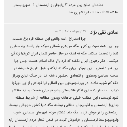
دشمنان صلح بین مردم آذربایجان و ارمنستان 1- صهیونیستی
ها 2-داشناک ها 3 - ایرانشهری ها
صادق تقی نژاد
۱۷ اردیبهشت ۱۴۰۲ | ۰۰:۱۲
چرا آستاراخ .اسم واقعی این منطقه قره باغ هست.
چرا این همه نفرت پراکنی .مگه مرزهای شمالی تورک تبار باشند چه خطری
شما را تحدید میکند. مگه نه اینکه در حال حاضر شمال ایران تورکها زندگی
میکنند . مگر رهبری ایران نگفته که قره باغ خاک اسلام هست .پس چرا
این قدر دشمنی...این تورکها ایران مگه نه اینکه و طول تاریخ همیشه در
صحنه سیاسی ومعنوی. واقتصادی .حضور داشته اند. در جنگ ایران وعراق
مگه کم شهید دادند .در ورزشومیادین بین المللی آیا کوتاهی از این تورکها
دیدید. .به نظر بنده این افکار فاشیستی وضو قومیتی هست ونباید منتشر
شود نویسنده این مطلب خیلی جاهلانه وبدون مطالعه از شرایط منطقه
وتاریخ ارمنستان و آذربایجان مطالبی نوشته مگه دنیا کشور خوجالی توسط
ارمنستان را فراموش کرده. مگه دنیا کشتار مردم شهرهای سلماس. خوب
وارومیهتوسط ارمنستان را فراموش کرده. در ضمن شعار مردم ارمنستان رابه