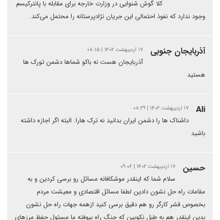
کلا گوش شنوایی در وزارت خارجه برای مقابله با پانترکیسم
وجود ندارد که نفوذ احتمالی این جریان نژادپرستانه را محتمل می‌کند.
آذربایجان جنوبی
۱۷ اردیبهشت ۱۴۰۲ | ۰۸:۱۵
آذربایجان هست نه باکو شماها دشمن تورک ها
هستید
Ali
۱۷ اردیبهشت ۱۴۰۲ | ۰۸:۲۹
داشناک ها را دشمن ایران بدانید نه ترک هارا. البته اگر اجازه داشته
باشید
حسین
۱۷ اردیبهشت ۱۴۰۲ | ۰۹:۰۶
سلام شما که اینقدر موشکافانه مسائل رو برسی کردین و به
مقامات راه حل نشون دادین لطفا مسائل اقتصادی و معیشت مردم
بخصوص قشر کارگر رو هم دقیق برسی کنید ازهمه جهات راه حل نشون
بدین اینقدر هم به طبل نکوبین که جنگ راه بیوفته ما مسئول حفظ مرزهای