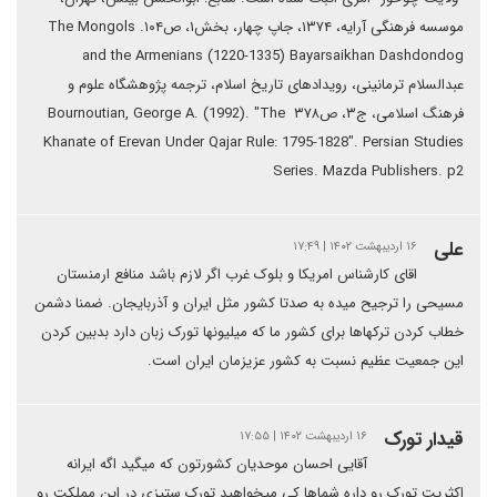
موسسه فرهنگی آرایه، ۱۳۷۴، جاپ چهار، بخش۱، ص۱۰۴. The Mongols
and the Armenians (1220-1335) Bayarsaikhan Dashdondog
عبدالسلام ترمانینی، رویدادهای تاریخ اسلام، ترجمه پژوهشگاه علوم و
فرهنگ اسلامی، ج۳، ص۳۷۸ Bournoutian, George A. (1992). "The
Khanate of Erevan Under Qajar Rule: 1795-1828". Persian Studies
Series. Mazda Publishers. p2
علی
۱۶ اردیبهشت ۱۴۰۲ | ۱۷:۴۹
اقای کارشناس امریکا و بلوک غرب اگر لازم باشد منافع ارمنستان
مسیحی را ترجیح میده به صدتا کشور مثل ایران و آذربایجان. ضمنا دشمن
خطاب کردن ترکهاها برای کشور ما که میلیونها تورک زبان دارد بدبین کردن
این جمعیت عظیم نسبت به کشور عزیزمان ایران است.
قیدار تورک
۱۶ اردیبهشت ۱۴۰۲ | ۱۷:۵۵
آقایی احسان موحدیان کشورتون که میگید اگه ایرانه
اکثریت تورک رو داره شماها کی میخواهید تورک ستیزی در این مملکت رو