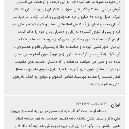
در حقیقت عمیقأ در هم تنیده اند، به این ترهات و توهمات غیر انسانی
گوش فرا می دهند؟ چنگیز خان مغول و لشکریان زردپوست اش که اکثر
تورک اصیل بودند ۴۰ میلیون مرد هندواروپایی و ایرانی نژاد را در سرتاسر
آسیای میانه و ایران بزرگ شامل افغانستان، قفقاز و شرق ترکیه را قتل عام
کرد و پس از تجاوز گسترده به زنان و دختران زبان خود را حاکم کردند.
تاریخ گواه است که این وحشیان بیابان‌گرد زردپوست اساسا بر خلاف
ایرانیان شهر نشین نبودند و متاسفانه حالا با پشتیبانی ناتو و همسودی با
آن، گرگ زادگان نسل گرگ خاکستری (بوز قورد) خون آشام مدعی تمدن
شده اند و حتی می خواهند شاهنامه را که داستان حماسه های مقاومت
ایرانیان در مقابل هون های (خزرها یا هپتالیان) یاجوج ماجوج به شمال
قفقاز هستند را همانند پورسینا، نظامی گنجوی و مولوی به کمک دلارهای
نفتی به نام خود بزنند.
ایران
۱۶ اردیبهشت ۱۴۰۲ | ۱۷:۳۰
مسئله اینجا ست که اگر خود ارمنستان در این به اصطلاح پیروزی
های باکو و علیف نقش داشته باشه تکلیف چیست. به نظر میرسه اتفاقا
همین پاشنیان با ترکها داره زیر ابی میره توجیه ش هم اینه که مثلا الان