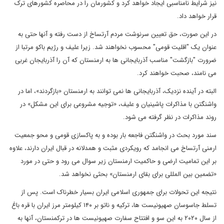
نیز شرایط نامناسبی ایجاد خواهد کرد و کشورمان را در محاصره کشورهای ترک
قرار خواهد داد.
در این صورت، حق تعیین سرنوشت مردم آرتساخ از دست رفته و آنها حتی به
عنوان یک "اقلیت قومی" محسوب نخواهند شد. زیرا علیف و رژیم باکو مرتبا از
ضرورت "بازگشت" مناسب آذربایجانی ها به ارمنستان که آن را آذربایجان غربی
می نامند، صحبت خواهند کرد.
البته در آینده نزدیک، آذربایجانی ها نمی توانند به ارمنستان «بازگردند»، اما در
واشنگتن با مذاکرات پاشینیان و علیف، «توجیه مشروعی برای این مشکل» در
روند مذاکرات در نظر گرفته می شود.
سند مورد بحث در واشنگتن فاجعه بار بوده و به پاکسازی قومی و محو جمعیت
ارمنی آرتساخ می انجامد که رویکردی مثبت و همدلانه در قبال ایران دارند، علاوه
بر این تمامیت ارضی و حاکمیت ارمنستان زیر سوال می رود و حتی در مورد
«تضمین بین المللی برای بقای ارمنستان» بحثی نخواهد شد.
نتیجه این تحولات برای جمهوری اسلامی ایران بسیار خطرناک است. پس از
تسلط جاسوسان صهیونیست ها، ترکیه و ناتو بر ۱۴۰ کیلومتر مرز ایران با قره باغ
از سال ۲۰۲۰ به این سو و افتتاح سفارت صهیونیست ها در ترکمنستان، آنها به