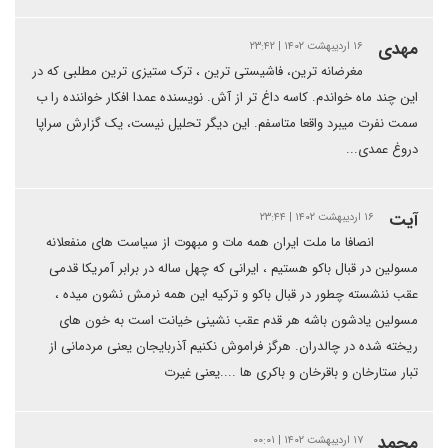
مهدی
۱۶ اردیبهشت ۱۴۰۲ | ۲۳:۴۲
مغرضانه ترین، فاشیستی ترین ، ترک ستیزی ترین مطلبی که در
این چند ماه خواندم. کاسه داغ تر از آش. نویسنده عمدا افکار خواننده را ب
سمت نفرت میبرد واقعا متاسفم. این دیگر تحلیل نیست، یک گزارش سراپا
دروغ عمدی...
آیت
۱۶ اردیبهشت ۱۴۰۲ | ۲۳:۴۴
انصافا ما ملت ایران همه مات و مبهوت از سیاست های منفعلانه
مسولین در قبال باکو هستیم ، ایرانی که چهل ساله در برابر آمریکا قدمی
عقب ننشسته چطور در قبال باکو و ترکیه این همه نرمش نشون میده ،
مسولین یادشون باشه هر قدم عقب نشینی خیانت است به خون های
ریخته شده در چالدران. هرگز فراموش نکنیم آذربایجان یعنی مردمانی از
تبار ستارخان و باقرخان و باکری ها ....یعنی غیرت
محمد
۱۷ اردیبهشت ۱۴۰۲ | ۰۰:۰۱