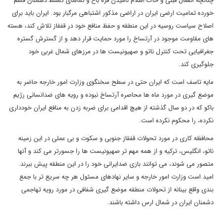
چنانچه انفعال قبلی و خاک اسلام نامیدن قره باغ و تماشای تسلط دشمنان قسم
خورده تمامیت ارضی ایران در اراضی مذکور اشتباهی مرگبار بود. ایران باید برای
اصلاح سیاست روسیه در این منطقه و حفظ منافع خود در قفقاز تلاش کند، هسته
های مقاومت موجود در آرتساخ را مورد حمایت قرار دهد و از گسترش گستره
جغرافیایی تحت کنترل ناتو و صهیونیست ها در مرزهای شمال غربی خود
جلوگیری کند.
مایه تاسف است که ایران حتی در سطح سخنگوی وزارت امور خارجه حاضر به
موضع گیری در مورد ماه ها محاصره آرتساخ نبوده و رویه های ضدانسانی رژیم
باکو که در دو سال گذشته از هیچ اقدامی برای ضربه زدن به منافع ایران خودداری
نکرده، را محکوم نکرده است.
محافظه کاری در مورد تحولات قفقاز جنوبی و سکوت و بی عملی در این زمینه
ناتو، انگلیس، ترکیه و از همه مهم تر صهیونیست ها را جسورتر می کند و آنها
متصور می شوند، می توانند بازی ضدایرانی خود را در این منطقه پیش ببرند.
امید است وزارت امور خارجه و سایر نهادهای مسئول هر چه سریع تر با جمع
بندی واقع بینانه از تحولات منطقه موضع گیری شفافی در مورد رویه تهاجمی
دشمنان ایران در شمال ارس داشته باشند.