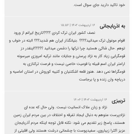
خود تاکید دارید جای سوال است.
به اذربایجانی
۱۶ اردیبهشت ۱۴۰۲ | ۱۵:۵۶
نصف کشور ایران ترک کردی ؟؟؟؟تاریخ ایرانم از ورود
اقوام موغول ترک میدانید؟؟؟؟ .بنیانگذار ایران هم شدید؟؟؟ البته در خواب و
توهم .حال شاکی هستید چرا ترکها را دشمن میدانید ؟؟؟؟؟اینقدر دز
قومگرایی زیاد کار به نژاد پرستی و جنایات مانند ترکیه امروزی میرسونه
ارامتر ایران اسم قبیله یا قومیت خاصی نیست و فرصت ترکتازی به
قومگراها نمی دهد .هنوز قلعه اشکتنیان و کتیبه کوروش در استان اماسیه و
دریاچه وان زنده و پا برجاست
تربیزی
۱۶ اردیبهشت ۱۴۰۲ | ۱۶:۰۶
نژاد و زبان ملاک انسانیت نیست. ولی حال که عده ای
نژادپرست متوهم به دنبال ایجاد تفرقه و اختلاف در بین مردم ایران زمین
هستند، پاسخ زیر تقدیم می شود: نکته قابل توجه اینکه مردم آذربایجان
عزیز اکثرا زیباروی، سفیدپوست با چشمانی درشت هستند ولی اقلیتی از