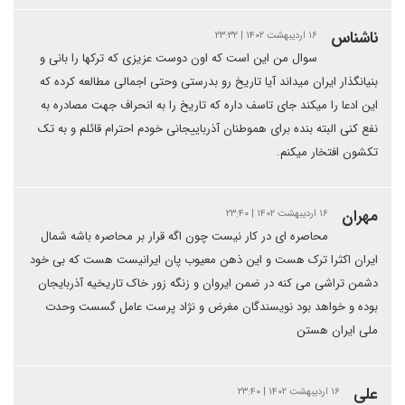
ناشناس
۱۶ اردیبهشت ۱۴۰۲ | ۲۳:۳۲
سوال من این است که اون دوست عزیزی که ترکها را بانی و
بنیانگذار ایران میداند آیا تاریخ رو بدرستی وحتی اجمالی مطالعه کرده که
این ادعا را میکند جای تاسف داره که تاریخ را به انحراف جهت مصادره به
نفع کنی البته بنده برای هموطنان آذرباییجانی خودم احترام قائلم و به تک
تکشون افتخار میکنم.
مهران
۱۶ اردیبهشت ۱۴۰۲ | ۲۳:۴۰
محاصره ای در کار نیست چون اگه قرار بر محاصره باشه شمال
ایران اکثرا ترک هست و این ذهن معیوب پان ایرانیست هست که بی خود
دشمن تراشی می کنه در ضمن ایروان و زنگه زور خاک تاریخیه آذربایجان
بوده و خواهد بود نویسندگان مغرض و نژاد پرست عامل گسست وحدت
ملی ایران هستن
علی
۱۶ اردیبهشت ۱۴۰۲ | ۲۳:۴۰