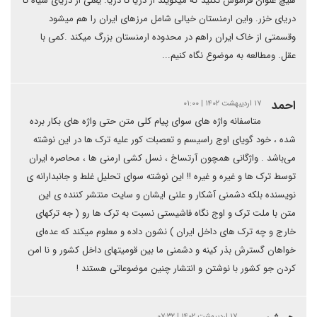
هیچ عنوان فراموش نکنید که میگویند از دریا تا دریا. یعنی از دریای سیاه تا
دریای خزر. واین ارمنستان خیالی شامل مرزهای ایران را هم میشود
وقسمتی از خاک ایران راهم در محدوده ارمنستان بزرگ میکند .کمی با
عقل. ومطالعه به موضوع نگاه کنیم...
احمد
۱۷ اردیبهشت ۱۴۰۲ | ۰۱:۰۰
متاسفانه واژه های سوای پیام کلی متن حتی واژه های بکار برده
شده ، خود گویای اوج راسیسم و تعصبات کور علیه ترک ها در این نوشته
می‌باشد . واژگانی همچون آرتساخ ، نسل کشی ارمنی ها ، محاصره ایران
توسط ترک ها و غیره و غیره !! این نوشته سوای تحلیل غلط و جانبدارانه ی
نویسنده بلکه دشمنی آشکار و علنی ایشان و سایت منتشر کننده ی این
متن با ملت ترک و اوج نگاه فاشیستی نسبت به ترک ها رو ( جه ترکهای
خارج و چه ترک های داخل ایران ) نشون داده و معلوم میکند که عده‌ای
خواهان گسترش بذر کینه و دشمنی ما بین قومیتهای داخل کشور و نا امن
کردن جو کشور با نوشتن و انتشار چنین موضوعاتی هستند !
۱۷ اردیبهشت ۱۴۰۲ | ۰۷:۳۲