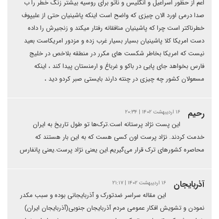
اعم از حظور اسراعیل و انگلیس و ناتو برای روسیه بیشتر زنگ خطر را ب
صدا درمی اورد الان چیزی که واضح است اینکه پاشینیان حتی از علیپوف
خطرناکتر است چرا که پاشینیان منافقانه رفتار میکند و زنجیرش را داده
دست امریکا کلا پاشینیان بسیار بسیار غرب زده و مزدور امریکاست بعید
نیست که امریکا بخاطر شکست های مکرر در منطقه بلاخص در خلیج
فارس بخواهد جای پایی در باکو و غرباغ و ارمنستان پیدا کند ، اینکه
مسعولان کشور چه چیزی در چنته دارند بایستی صبر کردو دید ،
رحیم
۱۶ اردیبهشت ۱۴۰۲ | ۲۰:۳۴
این پست نژاد پرستانه است.ترک‌ها تو طول تاریخ به ایران
خدمت کردند. نژاد پرست اون کسی هست که به این بار هستند که
محاصره کشورهای ترک قرار می‌گیریم.این یعنی نژاد پرست.یعنی پانفارس
آذربایجان
۱۶ اردیبهشت ۱۴۰۲ | ۲۱:۱۷
این مقاله سراسر ضدتورک و آذربایجانی بوده و سبب مکدر
نمودن و تشویش افکار عمومی مردم آذربایجان جنوبی(آذربایجان ایران)