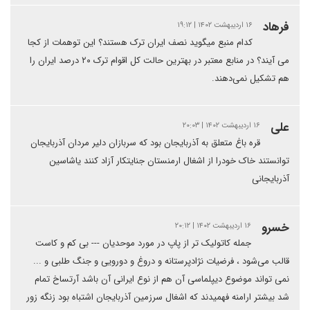
فرهاد
۱۶ اردیبهشت ۱۴۰۲ | ۱۹:۱۲
کدام منبع میگوید نصف ایران ترک هستند؟ این توهمات از کجا
می آیند؟ در منابع معتبر در بهترین حالت کل اقوام ترک ۲۰ درصد ایران را
هم تشکیل نمی‌دهند.
علی
۱۶ اردیبهشت ۱۴۰۲ | ۲۰:۰۳
قره باغ متعلق به آذربایجان بود که سربازان دلیر مردان آذربایجان
توانستند خاک خودرا از اشغال ارمنستان جنایتکار آزاد کنند یاشاسین
آذربایجانی
خسرو
۱۶ اردیبهشت ۱۴۰۲ | ۲۰:۱۲
جمله کاتولیک تر از پاپ در مورد موحدیان --- بی کم و کاست
قالب می‌شود ، فرضیات نژادپرستانه و دروغ و دورویی و جنگ طلبی و ...
نمی تواند موضوع دیپلماسی آن هم از نوع ایرانی آن باشد آرتساخ تمام
شد بیشتر ارامنه فهمیدند که اشغال سرزمین آذربایجان اشتباه بود زنگه زور