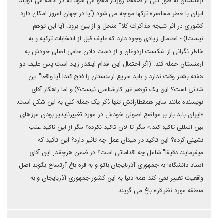
ارمنستان به طور کلی از صفحه روزگار محو می شود که در ادامه می گویند
ایران با خطر محاصره ترکها مواجه می شود.(آیا در جهان امروز امکان دارد
کشوری در اثر نتیجه مذاکرات کلا" منحل و از بین برود. آیا این توهم
نیست!) - احتمال زیادی وجود دارد که علیف قبل از انتخابات ترکیه و به
خاطر نگرانی از شکست اردوغان و از دست دادن حامی اصلی خودش به
ارمنستان حمله کند. (اگر احتمال این اقدام اینقدر زیاد است پس علیف دو
هفته بشتر وقت ندارد و باید سریع ارمنستان را فتح کند! آیا واقعا" این
شدنی است؟ این یک توهم غیر کارشناسی نیست؟) و اما راهکار آقای
نویسنده مانند سایر همقطارانش تنها ذکر یک جمله کلی به این شکل است:
«ایران باید باز بر مواضع اصولی خودش در مورد تغییرناپذیر بودن مرزهای
بین المللی تاکید کند.» مگر تا الان تاکید نکرده؟ مگر از این تاکید عقب
نشینی کرده؟ این تاکید در میدان عمل چه تاثیر دارد؟ این تاکید که
میفرمایند دقیقا" شامل چه اقداماتی است؟ در ضمن هرچقدر این آقای
استاد دانشگاه! به جمهوری آذربایجان باکو و به قره باغ آرتساخ بگوید اصل
واقعیت تغییر نمی کند همه دنیا به این کشور جمهوری آذربایجان و به
منطقه مورد نظر قره باغ می گویند.