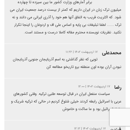
برابر آمارهای وزارت کشور ما بین سیزده تا چهارده
میلیون ترک زبان در ایران داریم که کمتر از بیست درصد جمعیت ایران می
شود. که اکثریت قریب به اتفاق آنها هم خود را آذری ایرانی می دانند و نه
ترک ...... لطفا تبلیغات بی پایه و اساس علی اف و اردوغان را اینجا تکرار
نکنید. نظریات نویسنده محترم مقاله کاملا درست و مستند است.
محمدعلی
۱۷ اردیبهشت ۱۴۰۲ | ۱۱:۲۶
تویی که نظر گذاشتی به اسم آذربایجان جنوبی آذربایجان
نبودن آران بوده اون منطقه برو تاریخو مطالعه کن
رضا
۱۷ اردیبهشت ۱۴۰۲ | ۱۲:۰۰
سیاست منفعل ایران در قبال توسعه طلبی ترکیه. وقتی کشورهای
عربی با اسرائیل رابطه کردند خیلی شلوغ کردیم در حالی که ترکیه شریک و
رفیق اسرائیل بود و ما ساکت و خاموش
فرزین
۱۷ اردیبهشت ۱۴۰۲ | ۱۲:۱۲