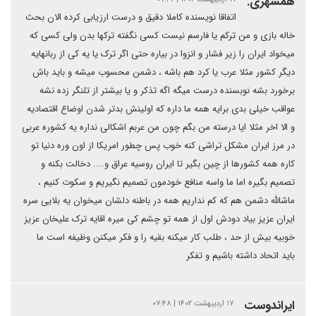
همشهری.
اتفاقا نویسنده کاملا دقیق و درست ارزیابی کرده الان بحث
خاله بازی و من ترکم یا فارسم نیست کسی نگفته ترکها بدن ولی کسی که
میخواد ایران را زیر فشار و انزوا در بیاره حتی اگر ترک یا یه کی از ربانهایه
دیگر کشور مثلا عرب یا کرد هم باشه ، دشمن محسوب میشه و باید باش
برخورد بشه نوبسنده درست میگه اگه تذکر و یا بیشتر از تلنگر زده نشه
عواقب خیلی بدی برایه همه ما داره که اولینش بدتر شدن اوضاع اقتصادیه
و الا اخر مثلا ایا درسته من بگم چون من عربم اشکالی نداره یه کشوره عربی
در مرز ایران مشکل تراشی کنه خوب پس چطور امریکا از اون وره دنیا تو
کاره همه کشورها از چین بگیر تا ایران روسیه عراق و.... دخالت بکنه و
تصمیم بگیره اما ما واسه منافع خودمون تصمیم نگیریم و سکوت کنیم ،
ماشالله دشمن هم که کم نداریم همه در باطنه دلشان میخوان یه بلایی سره
ایران عزیز بیاد دودش اول از همه تو چشم کی میره اقایه ترک علیخان عزیز
خوبیه بیش از حد ، طلب کار میکنه بقیه را و فکر میکنن وظیفه است ما
باید اتحاد داشته باشیم و تفکر
ایراندوست
۱۷ اردیبهشت ۱۴۰۲ | ۰۷:۴۸