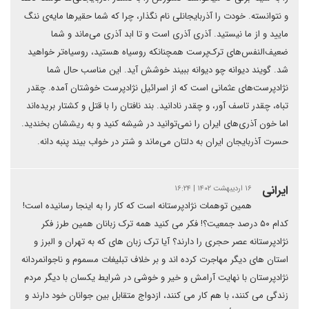
و نتوانسته. خودت را آذربایجانلی نام نگذار، چرا که شما حقیرها مایه‌ی ننگ
مایید و از ما نیستید. آذری آذری است و تا ابد آذری می‌ماند و شما
ضعیف‌النفس‌های ترک‌پرست همچنانکه روسیاه هستید، روسیاه‌تر خواهید
شد. گویند دیوانه چو دیوانه ببیند خوشش آید. این مناسب حال شما
نژادپرست‌های عثمانی است که از اسرائیل نژادپرست خوشتان آمده. چقدر
تباه، چقدر تاسف آور، و چقدر نادانید. بند نافتان را با قتل و کشتار بریده‌اند
اما خون آذری‌های ایران را نمی‌توانید در شیشه کنید و به ریششان بخندید.
حسرت آذربایجان ایران به دلتان می‌ماند و شتر در خواب بیند پنبه دانه.
ایرانی
۱۶ اردیبهشت ۱۴۰۲ | ۱۶:۲۴
همین توهمات نژادپرستانه است که کار را به اینجا رسانیده است!
کدام ۵۰ درصد جمعیت؟! فکر می کنید همه ترک زبانان همین طرز فکر
نژادپرستانه عصر حجری را دارند؟ آیا ترک زبان های که به تهران و البرز و
استان های دیگر مهاجرت کرده اند و بر خلاف تبلیغات مسموم و ناجوانمردانه
نژادپرستان با نهایت آرامش و خیر و خوشی در شرایط یکسان با دیگر مردم
زندگی می کنند، با هم کار می کنند، ازدواج متقابل بین جوانان خود دارند و