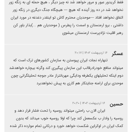
فقط کریدور عبور و مرور خواهد شد نه چیز دیگر ، هیچ حمله ای به زنگه زور
نخواهد شد در ده روز آینده که هیچ --- هیچگاه جنگ دیگری در زنگه زور
اتفاق نخواهد افتاد ---موحدیان محترم کاش تو اینقدر دغدغه در مورد ایران
داشتی ، برو ارمنستان و اسمت را پطرس ( موحدیان هم ...)بذار باور کن
رهبر اقلیت نژادپرست ارمنستان میشوی
عسگر
۱۶ اردیبهشت ۱۴۰۲ | ۲۰:۱۷
تنهاراه نجات ایران پیوستن به سازمان کشورهای ترک است که
میتواند منافع خودرادرقالب این سازمان پیگیری کند وگرنه بیچاره خواهدشد
دوم اینکه تحلیلهای یکطرفه ودایگی مهربانتراز مادر جوجه تحلیلگرانی چون
موحدی برای ارامنه جنایتکار هم کاری به پیش نخواهدبرد
حسین
۱۶ اردیبهشت ۱۴۰۲ | ۲۰:۲۰
ایران الان ب راحتی میتواند روسیه را تحت فشار قرار دهد و
روسیه را وادار ب عکسعمل کند چرا که اولا روسیه خوب میداند که بدون
کمک ایران در اوکراین شکست خواهد خورد و درثانی تمام موارده ذکر شده