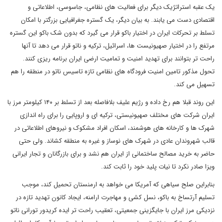
یک عقبه استراتژیک دیگر برای فعالیت های نظامی، جاسوسی، اطلاعاتی و
اقتصادی دست می یابند. به بیان دیگر، یک گستره جغرافیایی بزرگتر با امکان
تسلط بر تحرکات ایران در اختیار باکو قرار می گیرد که بدون شک باکو این گستره
مرتفع را در اختیار صهیونیست ها، اسرائیل، ترکیه و ناتو قرار می دهد تا آنها
راحت تر بتوانند برای تهدید امنیت و تمامیت ارضی ایران برنامه ریزی کنند.
تحول مذکور تامین امنیت فرودگاه های نظامی تازه تاسیس ناتو در منطقه را هم
تسهیل می کند.
این روند قبلا هم رخ داده و رژیم علیف بلافاصله بعد از تسلط بر ۱۴۰ کیلومتر مرز با
ایران شرکت های مختلف صهیونیستی، ترکیه ای و اروپایی را برای راه اندازی
شهرک ها و کارخانه های هوشمند، اسکان افراد مشکوک و نیروهای اطلاعاتی در
قالب شهروندان عادی در شهرک های نوساز و غیره به منطقه کشاند. ولی حتی
حاضر به خرید مصالح ساختمانی از ایران هم نشد و برای بازرگانان و تجار ایرانی
ویزا صادر نکرد تا نیات پلید خود را ثابت کند.
بنابراین صلح سیاهی که آمریکا می خواهد به ارمنستان تحمیل کند، موجب
تسلیم آرتساخ به باکو، نسل کشی و مهاجرت ارامنه، ایجاد کانون تهدید تازه در
نزدیکی مرز ایران با جایگزینی جمعیتی، تعقیب راحت تر ایده کریدور تورانی ناتو