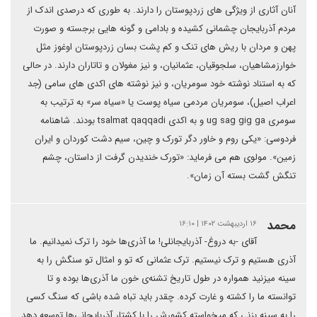
آنان آثاری از ویژگی های زردپوستان را دارند. به طوری که درصدی اندک از
مردم آذربایجان چشمانی کشیده و بادامی و گونه هایی برجسته و صورت
پهن و مردان با ریش های تنک و کم پشت بسان زردپوستان اوغوز مثل
خوارزمشاهیان، سلجوقیان، عثمانیان، و نیز مغولان و تاتاران دارند. در حالی
که به استناد نوشته خود سومریان، و نیز نوشته های اکدی های سامی (جد
اعراب اصیل)، سومریان مردمی سیاه پوست یا «سیاه سر» به ترتیب به
سومری ug sag gig ga و به اکدی tsalmat qaqqadi بودند. شاهنامه
فردوسی: «یکی روم و خاور دگر تورک و چین، سیم دشت کوردان و ایران
زمین». مولوی هم می فرماید: «تورک خندیدن گرفت از داستان، چشم
تنگش گشت بسته آن زمان».
محمد
۱۶ اردیبهشت ۱۴۰۲ | ۱۶:۱۰
آقای -به دروغ- آذربایجانلی! ما آذری‌ها خود را ترک نمیدانیم. ما
آذری هستیم و ترک نیستیم. ترک عثمانی که تو و امثال تو سنگش را به
سینه میزنید همواره در طول تاریخ تشنه‌ی خون ما آذری‌ها بوده‌ و تا
توانسته‌ ما را کشته و غارت کرده. چقدر باید تباه شده باشی که سنگ کسی
را به سینه بزنی که میخواسته کشورش را با کشتار آذربایجانی‌ها توسعه دهد