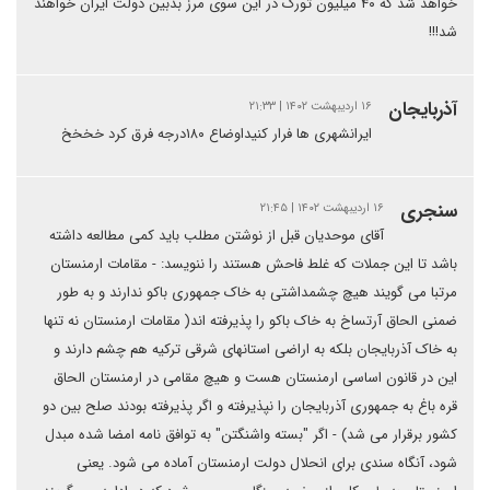
خواهد شد که ۴۰ میلیون تورک در این سوی مرز بدبین دولت ایران خواهند
شد!!!
آذربایجان
۱۶ اردیبهشت ۱۴۰۲ | ۲۱:۳۳
ایرانشهری ها فرار کنیداوضاع ۱۸۰درجه فرق کرد خخخخ
سنجری
۱۶ اردیبهشت ۱۴۰۲ | ۲۱:۴۵
آقای موحدیان قبل از نوشتن مطلب باید کمی مطالعه داشته
باشد تا این جملات که غلط فاحش هستند را ننویسد: - مقامات ارمنستان
مرتبا می گویند هیچ چشمداشتی به خاک جمهوری باکو ندارند و به طور
ضمنی الحاق آرتساخ به خاک باکو را پذیرفته اند( مقامات ارمنستان نه تنها
به خاک آذربایجان بلکه به اراضی استانهای شرقی ترکیه هم چشم دارند و
این در قانون اساسی ارمنستان هست و هیچ مقامی در ارمنستان الحاق
قره باغ به جمهوری آذربایجان را نپذیرفته و اگر پذیرفته بودند صلح بین دو
کشور برقرار می شد) - اگر "بسته واشنگتن" به توافق نامه امضا شده مبدل
شود، آنگاه سندی برای انحلال دولت ارمنستان آماده می شود. یعنی