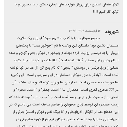
ترکها فضای اسمان برای پرواز هواپیماهای ارمنی بستن و ما مجبور یم با
ترکها کار کنیم !!!!!!
شهروند
۱۶ اردیبهشت ۱۴۰۲ | ۱۷:۳۲
مرحوم سرداری نیا با کتاب مشهور خود" ایروان یک ولایت
مسلمان نشین بود" داستان این ولایت با نام "چوخور سعد" با پایتختی
ایروان را به درستی روایت کرده بودند ( چوخور در تورکی یعنی گودی و سعد
از نام رئیس ایل سعدلو گرفته شده است) اطلاعات درز کرده از چند کتیبه
سنگی ( ورق بزنید) در روستای " بنجی" که نام پنج تن آل عبا در آنها نوشته
شده است، اثباتگر حضور تورکان مسلمان در این سرزمین است. این کتیبه
ها مربوط به مسجدی است که ارمنی ها ویران کرده اند و سال ساخت آن
در ۶۶۱ هجری قمری است. معماران بنا " استاد جعفر" و " استاد محرم" و
شمایلی از حضرت علی ع نیز رسم شده است و " جناب علی" نوشته شده که
زمینه مصادره ان توسط زبان محوران را فراهم ساخته است می دانیم که در
این مقطع بعد از اتابکان آذربایجان ( آتا بیگ لغتی تورکی است) جزئی از
امپراطوری مغولها بوده است. حضور تورکان قپچاق از دوره سلجوقی در
"ولایت چوخور" امری اثبات شده است. منابع: ابوالحسن بینش، تهران،