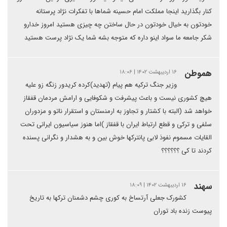
کنار بگذارید اینجا مملکت امام حسینه شماها با تفکرات نژاد پرستانه
خودتون به خیال خودتون در حال ساختن چه چیزی هستید امروز خدارو
شکر جامعه ما سواد اینو داره که متوجه بشه شما یک نژاد پرست هستید
هموطن
۱۶ اردیبهشت ۱۴۰۲ | ۱۸:۰۶
وزیر جنگ ترکیه هم پیام (تهدید)کرده کریدور زنگه زو علیه
هیچ کشوری نیست و باعث پیشرفت و شکوفایی و ارامش مردمان قفقاز
خواهد شد (البته با کشتار و تجاوز به ارمنستان و استقرار ناتو و مزدوران
سلفی و ترکی و قطع ارتباط ایران با قفقاز )اما هنوز سیاسیون ایرانی تحت
القایات مسموم نفوذ لابی پانترکها خوش بین و به هشدار و نگرانی پسنده
کردند تا کی ؟؟؟؟؟؟
سهند
۱۶ اردیبهشت ۱۴۰۲ | ۱۸:۰۹
کشورک جعلی آرتساخ به کوری چشم دشمنان ترکها به تاریخ
پیوست زنده باد توران