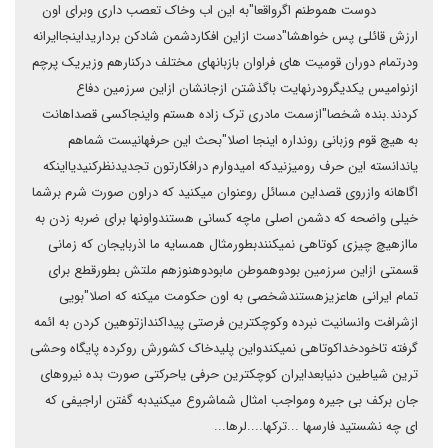
دوست هموطنم اگرواقعا"به این اب وخاک تعصب داری وبرای اون
ارزش قائلی پس خواهشا"دست ازاین افکاردشمن شادکن برداریداینجاایرانه
ودرتمام دوران قومیت های فراوان بازبانهای مختلف درکنارهم وزیریک پرچم
ازنوامیس یکدیگرودرنهایت باگذشتن ازجانشان ازاین سرزمین دفاع
کردند.بنده شخصا"ازسمت مادری ترک زاده هستم واینجاکسی قصداهانت
به هیچ قوم وزبانی رونداره اینجا اصلا"بحث این حرفهانیست شماهم
یاندانسته این حرف رومیزنیدکه امیدوارم درافکارتون تجدیدنظرکنیدیااینکه
اگاهانه وازروی قصداین مسائل روعنوان میکنید که دراون صورت شرم برشما
خیلی واضحه که دشمن اصلی ماچه کسانی هستندواونها برای ضربه زدن به
ماازهیچ چیزی کوتاهی نمیکنندبطورمثال همسایه ما اذربایجان که زمانی
قسمتی ازاین سرزمین بودوهموطن مابودوهنوزهم ملتش بطورقطع برای
تمام ایرانی هاعزیزهستندشخصی به اون حکومت میکنه که اصلا"بویی
ازشرافت وانسانیت نبرده وکوچکترین فرصتی پیداکندازتوهین کردن به ائمه
گرفته تاخودخداکوتاهی نمیکندواین پلیدخاک کشورش روکرده پایگاه وحشی
ترین شیاطین دنیابعدایران کوچکترین حرفی یاحرکتی صورت بده نیروهای
جان برکف بی جیره ومواجب امثال شماشروع میکنیدبه گفتن اراجیفی که
ای چه نشستید فارسها ...ترکها....لرها...