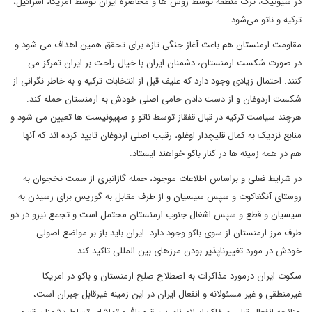
در سیونیک، ترک منطقه توسط روس ها و محاصره ایران توسط آمریکا، اسرائیل،
ترکیه و ناتو می‌شود.
مقاومت ارمنستان هم باعث آغاز جنگی تازه برای تحقق همین اهداف می شود و
در صورت شکست ارمنستان، دشمنان ایران با خیال راحت بر ایران تمرکز می
کنند. احتمال زیادی وجود دارد که علیف قبل از انتخابات ترکیه و به خاطر نگرانی از
شکست اردوغان و از دست دادن حامی اصلی خودش به ارمنستان حمله کند.
هرچند سیاست ترکیه در قبال قفقاز توسط ناتو و صهیونیست ها تعیین می شود و
منابع نزدیک به کمال قلیچدار اوغلو، رقیب اصلی اردوغان تایید کرده اند که آنها
هم در همه زمینه ها در کنار باکو خواهند ایستاد.
در شرایط فعلی و براساس اطلاعات موجود، حمله گازانبری از سمت نخجوان به
روستای آنگغاکوت و سپس سیسیان و از طرف مقابل به گوریس برای رسیدن به
سیسیان و قطع و سپس اشغال جنوب ارمنستان محتمل است و تجمع نیرو در دو
طرف مرز ارمنستان از سوی باکو وجود دارد. ایران باید باز بر مواضع اصولی
خودش در مورد تغییرناپذیر بودن مرزهای بین المللی تاکید کند.
سکوت ایران درمورد مذاکرات به اصطلاح صلح ارمنستان و باکو در امریکا
غیرمنطقی و غیر مسئولانه و انفعال ایران در این زمینه غیرقابل جبران است،