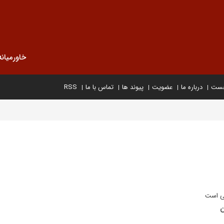
خاورمیانه
خست
درباره ما
عضویت
پیوند ها
تماس با ما
RSS
خی است
ن