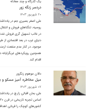
یک گذرگاه و چند معادله
دردسر زنگه زور
۲۰ شهریور ۱۴۰۳
علی اصغر بصیری جم در یادداشتی
روسیه، تنگناهای فروش و انتقال 
در غالب تسهیل گری فروش نفت ر
دنیای غرب در بعد اقتصادی از ط
موجود، در کنار عدم منفعت ارمنس
همچنین رویکردهای غربگرایانه د
اقدام کند.
دالان موهوم زنگزور
میل مخاطره آمیز مسکو و با
۰۷ شهریور ۱۴۰۳
علی بمان اقبالی زارچ در یادداش
کشورهای کوچک را قربانی اهداف 