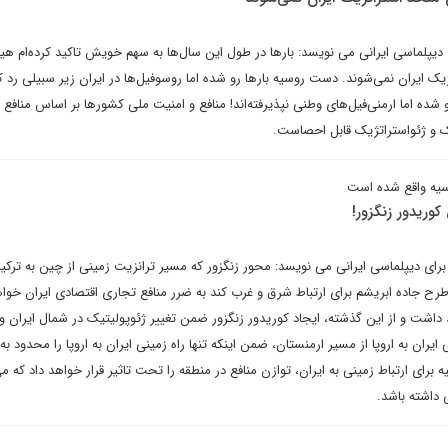
 دیپلماسی ایرانی می نویسد: بارها در طول این سال‌ها به سهم خویش تاکید کرده‌ام هی
ک ایران نمی‌شوند. دست روسیه بارها رو شده اما روسوفیل‌ها در ایران زیر سبیلی رد کرد
ه اما ارمنی‌فیل‌های وطنی نپذیرفته‌اند! منافع و امنیت ملی کشورها بر اساس منافع م
ک و ژئواستراتژیک قابل احصاست.
سیه واقع شده است
وریدور زنگزور!
رای دیپلماسی ایرانی می نویسد: محور زنگزور که مسیر ترانزیت زمینی از چین به ترکیه و
رح جاده ابریشم برای ارتباط شرق و غرب کند به ضرر منافع تجاری اقتصادی ایران خواه
داشت و از این گذشته، ایجاد کوریدور زنگزور ضمن تغییر ژئوپولیتیک در شمال ایران و
یران به اروپا از مسیر ارمنستان، ضمن اینکه تنها راه زمینی ایران به اروپا را محدود به 
کیه برای ارتباط زمینی به ایران، توازن منافع در منطقه را تحت تاثیر قرار خواهد داد که می
 داشته باشد.