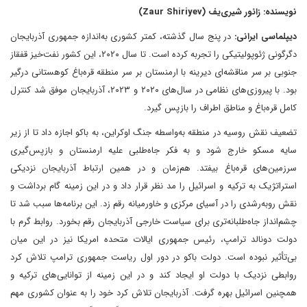
نویسنده: زائور شیری‌یف (Zaur Shiriyev)
دیپلماسی ایرانی:
در پنج سال گذشته، کمتر کشوری به‌اندازه جمهوری آذربایجان
دگرگونی ژئوپولیتیکی را تجربه کرده است. تا سال ۲۰۲۰، این کشور نفت‌خیز قفقاز
جنوبی بر سر مناقشه‌ای دیرینه با ارمنستان بر سر منطقه قره‌باغ کوهستانی درگیر
بود. با پیروزی‌های نظامی در سال‌های ۲۰۲۰ و ۲۰۲۳، آذربایجان موفق شد کنترل
کامل قره‌باغ و مناطق اطراف را بازپس گیرد.
تضعیف نقش روسیه در منطقه به‌واسطه جنگ اوکراین، به باکو اجازه داد تا از زیر
سایه مسکو خارج شود و به فکر جاه‌طلبی علیه ارمنستان و بازپس‌گیری
سرزمین‌های قره‌باغ بیفتد. هم‌زمان و در همین ارتباط آذربایجان نزدیکی
استراتژیک به ترکیه و اسرائیل را مد نظر قرار داد و در این زمینه گام برداشت و
نقش رو‌به‌رشدی را در آسیای مرکزی و خاورمیانه رقم زد. این برنامه‌ها سبب شد تا
چشم‌انداز جاه‌طلبانه‌تری برای سیاست خارجی آذربایجان رقم بخورد. روابط گرم با
دولت دونالد ترامپ، رئیس جمهوری ایالات متحده امریکا نیز در این میان
بی‌تأثیر نبوده است. دولت باکو در دور اول ریاست جمهوری ترامپ تلاش کرد
روابطی نزدیک با دولت او ایجاد کند و در این زمینه از توانایی‌های ترکیه و
همچنین اسرائیل بهره گرفت. آذربایجان تلاش کرد خود را به عنوان کشوری مهم