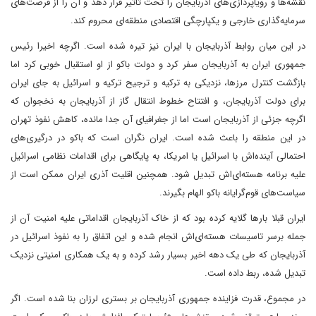
نقشه‌ها و رویاپردازی‌های آذربایجان را تحت تاثیر قرار دهد و آن را از فرصت‌های
سرمایه‌گذاری خارجی و یکپارچگی اقتصادی منطقه‌ای محروم کند.
در این میان روابط آذربایجان با ایران نیز تیره شده است. اگرچه اخیرا رئیس
جمهوری ایران به آذربایجان سفر کرد و دولت باکو از او استقبال خوبی کرد اما
بازگشت کنترل مرزها، نزدیکی به ترکیه و ترجیح ترکیه و اسرائیل به جای ایران
برای دولت آذربایجان، و افتتاح خطوط انتقال گاز از آذربایجان به نخجوان که
اگرچه جزئی از آذربایجان است اما از جغرافیای آن جدا مانده، کاهش نفوذ تهران
در این منطقه را باعث شده است. ایران نگران است که باکو در درگیری‌های
احتمالی آینده‌اش با اسرائیل یا امریکا، به پایگاهی برای اقدامات نظامی اسرائیل
علیه برنامه هسته‌ای‌اش تبدیل شود. همچنین اقلیت آذری ایران ممکن است از
سیاست‌های قوم‌گرایانه باکو الهام بگیرند.
ایران قبلا بارها گلایه کرده بود که از خاک آذربایجان اقداماتی علیه امنیت آن از
جمله برسر تاسیسات هسته‌ای‌اش انجام شده و این اتفاق را به نفوذ اسرائیل در
آذربایجان که طی یک دهه اخیر بسیار رشد کرده و به یک همکاری امنیتی نزدیک
تبدیل شده، ربط داده است.
در مجموع، قدرت فزاینده جمهوری آذربایجان بر بستری لرزان بنا شده است. اگر