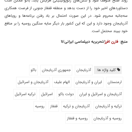
روند صلح متوقف شود و تنش‌های ژئوپولیتیکی افزایش یابد، باکو ممکن است
دستاوردهای اخیر خود را از دست بدهد و منطقه قفقاز جنوبی از فرصت همکاری
سه‌جانبه محروم شود. در این صورت احتمال بر باد رفتن برنامه‌‌ها و رویاهای
آذربایجان وجود دارد و این که این کشور بار دیگر سایه سنگین روسیه را بر منافع
خود ببیند محتمل است.
منبع:
فارن افرز
/تحریریه دیپلماسی ایرانی/۱۱
کلید واژه ها:
آذربایجان
جمهوری آذربایجان
باکو
ارمنستان
ایران و آذربایجان
الهام علیف
آذربایجان و اسرائیل
آذربایجان و اسرائیل و ایران
دولت باکو
اسرائیل
ترکیه اسرائیل
ترکیه و آذربایجان
آذربایجان و ترکیه
قفقاز
روسیه
روسیه و آذربایجان
روسیه و قفقاز