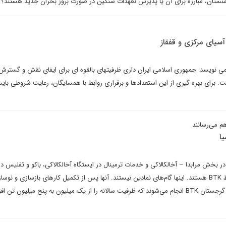
ز ارمنستان، مبارزه برای آن یا پذیرش تعهدات سنگین در صورت بروز بحران جدید هستند؟
 آسیای مرکزی و قفقاز
 می نویسد: جمهوری اسلامی ایران داری ظرفیتهای بالقوه ای برای ایفای نقش و گسترش 
 برای بهره گیری از این استعدادها و برقراری روابط با همسایگان، رعایت شروطی بایس
هم می‌رسانند
یا
 در بخش مرابدا – آخالکالاکی و خدمات ترمینال در ایستگاه آخالکالاکی، باکو و تفلیس د
تقویت ستون فقرات عملیاتی خط BTK هستند. اینها گام‌های نمادین نیستند. آنها پس از تکمیل کارهای بازسازی و نوس
گسترده در بخش ۱۸۴ کیلومتری گرجستان BTK انجام می‌شوند که ظرفیت سالانه را از یک میلیون به پنج میلیون 