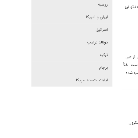
روسیه
اتو نیز
ایران و امریکا
اسرائیل
دونالد ترامپ
ترکیه
از «بی‌
است. خلأ
برجام
جب شده
ایالات متحده امریکا
مکرون