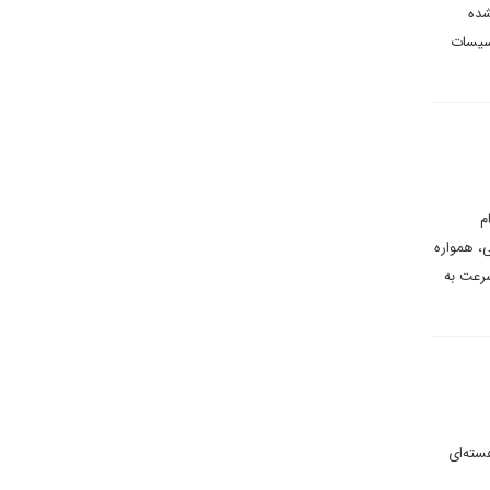
شده
اسیسات
م
، همواره
سرعت به
سته‌ای