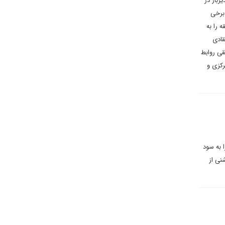
رباز در
 برخی
 را به
قادی
قی روابط
رکزی و
ا به سود
نی از