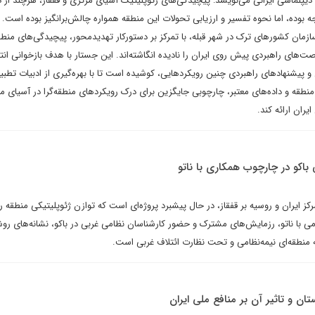
 دیپلماسی ایرانی می‌نویسد: پیچیدگی‌های ژئوپلیتیک آسیای مرکزی و قفقاز، هرچند از دی
ه بوده، اما نحوه تفسیر و ارزیابی تحولات این منطقه همواره چالش‌برانگیز بوده است.
مان کشورهای ترک در شهر قبله، با تمرکز بر دستورکار تهدیدمحور، پیچیدگی‌های منطقه
صت‌های راهبردی پیش روی ایران را نادیده انگاشته‌اند. این جستار با هدف بازخوانی انت
پیشنهادهای راهبردی چنین رویکردهایی، کوشیده است تا با بهره‌گیری از ادبیات تطبی
 منطقه و داده‌های معتبر، چارچوبی جایگزین برای درک رویکردهای منطقه‌گرا در آسیای م
یران ارائه کند.
اکو در چارچوب همکاری با ناتو
مرکز ایران و روسیه بر قفقاز، در حال پیشبرد پروژه‌ای است که توازن ژئوپلیتیکی منطقه ر
ی با ناتو، رزمایش‌های مشترک و حضور کارشناسان نظامی غربی در باکو، نشانه‌های روش
ه منطقه‌ای نیمه‌نظامی و تحت نظارت ائتلاف غربی است.
ان و تاثیر آن بر منافع ملی ایران