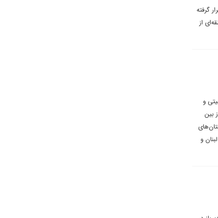
ر گرفته
‌ای از
یتی و
 بین
تان‌های
بنان و