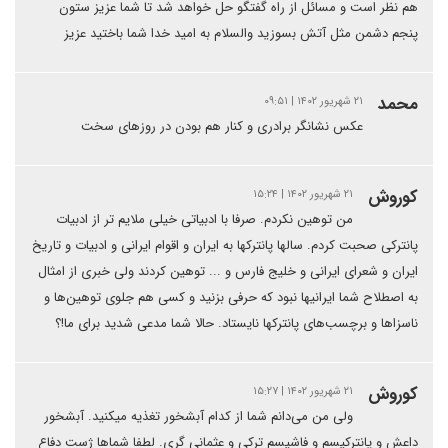
هم نظر است و مسائل از راه گفتگو حل خواهد شد تا شما عزیز ستون
پنجم دشمن مثل آتش بسوزید والسلام به امید خدا شما باختید عزیز
محمد
۲۱ شهریور ۱۴۰۲ | ۰۹:۵۱
عکس نشانگر برادری و کنار هم بودن در روزهای سخت
کوروش
۲۱ شهریور ۱۴۰۲ | ۱۵:۲۴
من توهین نکردم. صرفا با ادبیاتی خیلی ملایم تر از ادبیات
پانترکی صحبت کردم. سالها پانترکها به ایران و اقوام ایرانی و ادبیات و تاریخ
ایران و شعرای ایرانی و خلیج فارس و ... توهین کردند ولی خبری از امثال
به اصطلاح شما ایرانیها نبود که حرفی بزنید و کسی هم جلوی توهین‌ها و
ناسزاها و برچسب‌های پانترکها نایستاد. حالا شما مدعی شدید برای ما!؟
کوروش
۲۱ شهریور ۱۴۰۲ | ۱۵:۲۷
ولی من می‌دانم شما از کدام آبشخور تغذیه میکنید. آبشخور
داعش و پانترکیسم و فاشیسم ترکی و عثمانی گری. لطفا شماها ژست دفاع