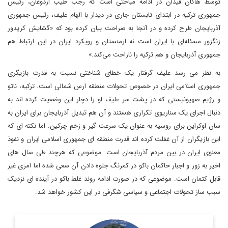
توسط هاکان فیدان در ادامه مباحثی است که رجب طیب اردوغان، رئیس
جمهوری ترکیه در ابتدای تابستان جاری در دیدار با الهام علیف، رئیس جمهوری
آذربایجان طرح کرده و در آنجا به صراحت بیان کرده بود که «گشایش کریدور
زنگزور مسئله‌ای با ایران است نه ارمنستان و رویکرد ایران در این ارتباط هم
جمهوری آذربایجان و هم ترکیه را ناراحت می‌کند.»
به نظر می رسد علیف گرفتار یک خطای شناختی نسبت به قدرت بازیگری
جمهوری اسلامی ایران در خصوص تحولات منطقه ارس شمالی است. ترکیه، ناتو
و رژیم صهیونیستی که در پشت سر علیف او را دچار این وضعیت کرده اند به
دنبال اجرای یک سناریوی تکراری هستند و آن هم تبدیل آذربایجان برای ایران به
سان اوکراین برای روسیه به عنوان یک سرعت گیر و زخم چرکین. اما نکته ای که
این بازیگران از آن غفلت کرده اند قدرت منطقه ای جمهوری اسلامی ایران و نفوذ
معنوی ایران در بین مردم آذربایجان است. موضوعی که هرچند طی سال های
اخیر به زور و اجبار حاکمان باکو در کمرنگ جلوه دادن آن سعی شده اما امری غیر
قابل کتمان است. موضوعی که در صورت ادامه روند غلط باکو در آینده ای نزدیک
سبب ساز تحولات اجتماعی و سیاسی شگرفی در این کشور خواهد شد.