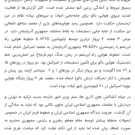
بسیج نیروها و آمادگی رزمی آنها منتشر شده است. اکثر گزارش‌ها از فعالیت
شدید نیروی هوایی باکو برای جابه‌جایی ادوات و نیروهای پیاده نظام در مرز
ارمنستان حکایت دارد. همچنین رصد هواپیماهای باری از مقصد مناطق اشغالی
نیز حکایت از جابه جایی تسلیحات به نقاط مختلف جمهوری آذربایجان دارد. در
عرض ۳ هفته، ۴ پرواز ترابری توسط ایلیوشین IL-۷۶TD خطوط هوایی راه
ابریشم با رجیستری ۴K-AZ۴۰ جمهوری آذربایجان به مقصد اسرائیل انجام شده
است، خطوط هوایی راه ابریشم در زمان جنگ دوم قره‌باغ نیز اصلی‌ترین خط
لجستیک هوایی باکو برای تأمین تسلیحات از اسرائیل بود. دو پرواز در روزهای ۱۵
و ۲۹ ماه آگوست و دو پرواز دیگر در روزهای ۱ و ۲ سپتامبر (چند روز پیش و
همزمان با آغاز تحرکات ارتش باکو) انجام شده، مقصد هر ۴ پرواز پایگاه هوایی
عوودا اسرائیل در ۶۰ کیلومتری شهر ایلات بوده است.
در میانه کشاکش های آذری ها، سفر وزیر امور خارجه جدید ترکیه به تهران و
دیدارش با مقامات جمهوری اسلامی ایران حاوی نکاتی بود که نباید به سادگی از
آن گذشت. هرچند دیدگاه جمهوری اسلامی ایران و خطوط قرمز ایران در خصوص
تحولات منطقه پیشتر توسط مقام معظم رهبری و رئیس جمهوری محترم به
صورت شفاف بیان شده اما نباید از این نکته غفلت کرد که مباحث طرح شده