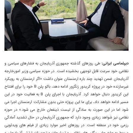
دیپلماسی ایرانی:
طی روزهای گذشته جمهوری آذربایجان به فشارهای سیاسی و
نظامی خود سرعت قابل توجهی بخشیده است. در حوزه سیاسی وزیر امورخارجه
آذربایجان ضمن تهدید چند باره ارمنستان عنوان داشت «اگر ارمنستان به رویکرد
غیرسازنده خود در پروژه کریدور زنگزور ادامه دهد، باکو پلن B خود را برای افتتاح
این کریدور دنبال خواهد کرد. آذربایجان با اجرای پلن B به فعالیت خود در این
مسیر ادامه خواهد داد، برای ما این پروژه حتی بدون مشارکت ارمنستان اجرا می
شود اما در این صورت به سادگی از لیست ذینفعان خارج می شود.» در حوزه
نظامی نیز شواهد زیادی وجود دارد که جمهوری آذربایجان در حال تشدید آمادگی
رزمی خود در منطقه است. در روزهای اخیر موارد زیادی از فیلم های ویدئویی
مربوط به جابه جایی یگان های نظامی و تسلیحات و تجهیزات ارتش آذربایجان و