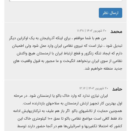
ارسال نظر
محمد
۲۰ شهریور ۱۴۰۲ | ۱۱:۳۸
من هم با شما موافقم ، برای اینکه آذربایجان به یک اوکراین دیگر
تبدیل شود ، نیاز است که نیروی نظامی ایران وارد عمل شود ولی اطمینان
دارم که ایجاد تنگه زنگزور و قطع ارتباط ایران با ارمنستان هیچ واکنش
نظامی از سوی ایران برنخواهد انگیخت و ما مجبور به قبول واقعیت های
جدید منطقه خواهیم شد.
حامد
۲۰ شهریور ۱۴۰۲ | ۱۲:۱۶
ایران نیازی ندارد که وارد خاک باکو یا ارمنستان شود. در مرحله
اول بهترین کار تجهیز ارتش ارمنستان به سلاحهای بازدارنده است‌.
همچنین حمایت از تالشیهای باکو. اگر باز هم علیف به ترکتازیهایش ادامه
داد فقط کافی است مواضع نظامی باکو تا عمق ۱۰۰ کیلومتری خاک این
کشور که احتمالا تکفیریها و اسرائیلی‌ها هم در آنجا حضور دارند توسط