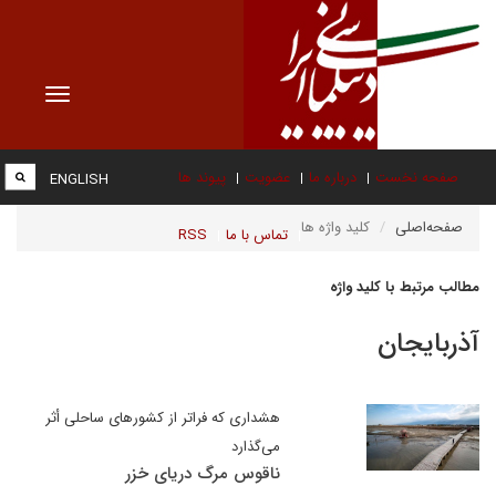
Toggle
vigation
صفحه نخست
درباره ما
عضویت
پیوند ها
ENGLISH
صفحه‌اصلی
کلید واژه ها
تماس با ما
RSS
مطالب مرتبط با کلید واژه
آذربایجان
هشداری که فراتر از کشورهای ساحلی أثر
می‌گذارد
ناقوس مرگ دریای خزر