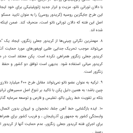
با دالان تورانی ناتو، مزیت و ابزار جدید ژئوپلیتیکی برای خود ایج
این طرح جایگزین روسیه (کریدور روسی) را به عنوان تایید مسکو بر کر
اصل این فتنه که دالان تورانی ناتو است، منحرف کند. ضمن اینک
شده اند.
۸. مهمترین نگرانی چینی‌ها از کریدور جعلی زنگزور، ایجاد یک “
می‌تواند موجب تحریک جدایی طلبی اویغورهای مورد حمایت آنکارا
کریدور جعلی زنگزور همراهی نکرده است. پکن معتقد است در صور
کریدور میانی استفاده شود. بدیهی است توافق دو کشور و حف
زنگزور است.
۹. ترکیه به عنوان ع
چین باشد؛ به همین دلیل پکن با تاکید بر تنوع اصل مسیرهای ترانزیت
بلکه بر تقویت خط ریلی باکو، تفلیس و قارص و توسعه سرمایه گذا
۱۰. ایده بازگشایی خط آهن جلفا، نخجوان و ایروان بدون اتصال
وابستگی کشور به جمهور ی آذربایجان ، و فریب کشور برای همراه
برای اجرای فتنه کریدور جعلی زنگزور، عدم حمایت آنها از کریدور
رسید .