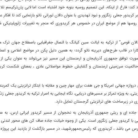
اد کند؛ فارغ از اینکه، این تصمیم روسیه بنوبه خود اشتباه است اما لابی پان‌ترکیسم تل
یدور جعلی زنگزور و نبود تهدیدی با عنوان دالان تورانی ناتو بازنمایی کند تا افکار عم
ه روسها هم از موضع ایران در خصوص هر کریدوری که منجر به تغییرات ژئوپلیتیکی ش
دالان قومی” از ترکیه به ایالت سین کیانگ با اتصال جغرافیایی باصطلاح جهان ترک م
 در قالب طرح‌های دیرینه ناتو گردد؛ به همین دلیل پکن در مواضع اعلامی و اعمال
ت توافق جمهوری آذربایجان و ارمنستان این مسیر نیز می‌تواند به عنوان یکی از
ظ حاکمیت سرزمینی ارمنستان و گشایش خطوط مواصلاتی عادی ، بمعنای شکست کری
ضو ناتو نمی‌تواند مقابل طرح ۶۰۰ میلیارد دلاری دروازه جهانی امریکا و جی هفت برای مهار چین و مقابله با ابتکار ترانزیتی یک 
ی، به ویژه تمرکز بر مسیرهای دریایی، نگاه ایجابی به اصرار ترکیه به کریدور جعلی زنگز
ری در زیرساخت های ترانزیتی گرجستان تمایل دارد.
 جاده ای و ریلی جمهوری آذربایجان به نخجوان از مسیر کریدور ایرانی ارس، به مع
ی با کریدور جعلی زنگزور است. یکی از وجوه خیانت جاده صاف کن های محور لندنی 
 ارس می باشد ، کریدوری که رئیس‌جمهورشهید، در مسیر بازگشت از بازدید این پروژه