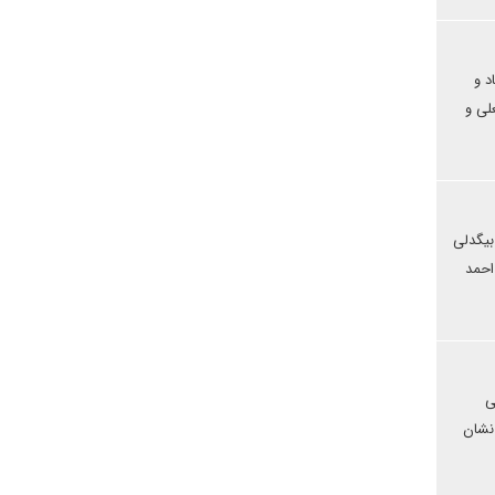
د و
لی و
بیگدلی
 احمد
ی
نشان