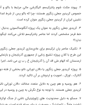
۲. پیوند مثلث شوم پانترکیسم، الیگارشی مالی مرتبط با باکو و 
خصوص کریدور جعلی زنگزور هستند؛ چرا که باکو پس از شرط اعدام 
نشینی ایران از کریدور جعلی زنگزور عنوان کرده است.
۳. کریدور جعلی زنگزور به عنوان یک پروژه آنگلوساکسونی بدنبال
خط قرمز مشخص کردند اما عناصر پانترکیسم تلاش می‌کنند اینگون
ندارد؟!
۴. تکنیک عناصر پان ترکیسم برای عادی‌سازی کریدور جعلی زنگزور،
این طرح با کلان پروژه تشیع زدایی از جمهوری آذربایجان و بازنما
ارمنستان که الهام علی اف آن را آذربایجان غ ر ب ی می نامد، اجرا 
۵. پروژه کریدور جعلی زنگزور یا دالان تورانی ناتو بخشی از فت
آتاترک ، اوزال ، اجویت و اردوغان بر آن تاکید کردند.
۶. هم روسیه و هم چین به دلایل متعدد مخالف دالان تورانی نات
کریدور جعلی هستند. با توجه به نوع نگرش به چین و روسیه در ا
۷. مسکو به دلیل محدودیت های ژئوپلیتیکی ناشی از جنگ اوکراین،
تشدید خفگی ژئوپلیتیکی روسیه در دریای سیاه شده است، به دنبا