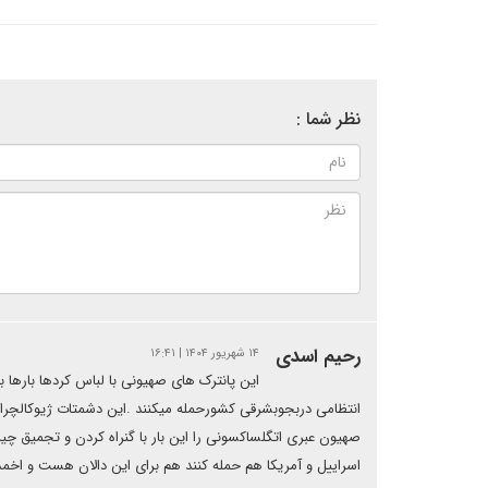
نظر شما :
رحیم اسدی
۱۴ شهریور ۱۴۰۴ | ۱۶:۴۱
این پانترک های صهیونی با لباس کردها بارها ب
انتظامی دربجوبشرقی کشورحمله میکنند .این دشمتات ژیوکالچرال 
صهیون عبری اتگلساکسونی را این بار با گنراه کردن و تجمیق چی
اسراییل و آمریکا هم حمله کنند هم برای این دالان هست و اخمد