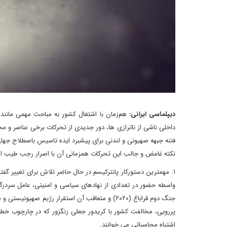
دیپلماسی ایرانی:
هم‌زمان با اشتغال کشور به مباحث مهمی مانند
داخلی ناشی از ناترازی ها، دور جدیدی از تحرکات برخی عناصر و م
فتنه جبهه صهیونی و لندنی برای پیشبرد ایده تاسیس باصطلاح جهان 
نکته غامض و جالب این تحرکات همزمانی آن با اصرار رجب طیب ارد
۱. مهمترین دستورکار پانترکیسم در حال حاضر تلاش برای تغییر
واسطه حضور در تعدادی از نهادهای سیاسی و امنیتی، عامل سردرگ
جنگ دوم قراباغ (۲۰۲۰) و متعاقب آن استقرار رژیم
پررویی، مخالفت کشور با کریدور جعلی زنگزور که در چارچوب خ
اشتباه محاسباتی می خوانند.