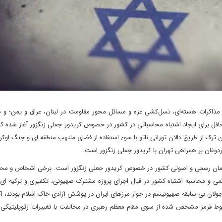
 مذاکرات هسته‌ای، نسل‌کشی غزه و مسائل محور مقاومت در لبنان، عراق و یمن؛ و 
حافل برای ایجاد اشتباه محاسباتی در کشور در خصوص کریدور جعلی زنگزور آغاز شده ک
ترک از طریق دالان تورانی ناتو با سوء استفاده از فضای ملتهب منطقه ای و جنگ اوک
وغان بر همراهی تهران با کریدور جعلی زنگزور است.
 گفتمان رسمی و اصولی کشور در خصوص کریدور جعلی زنگزور است. برخی اشخاص و محاف
می و محاسبه اشتباه کشور در قبال اجرای پروژه مشترک صهیونی، تکفیری و ترکیه ای 
 صهیونیستی و جولان بی سابقه صهیونیسم در جوار مرزهای ایران در پوشش آزادی خاک اسلام بودند، اک
طوط قرمز مشخص شده از سوی مقام معظم رهبری در مخالفت با تغییرات ژئوپلیتیکی 