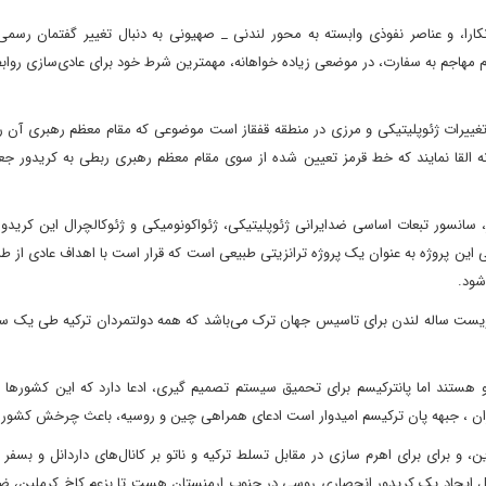
آنکارا، و عناصر نفوذی وابسته به محور لندنی _ صهیونی به دنبال تغییر گفتمان رسم
مهاجم به سفارت، در موضعی زیاده خواهانه، مهمترین شرط خود برای عادی‌سازی رواب
 تغییرات ژئوپلیتیکی و مرزی در منطقه قفقاز است موضوعی که مقام معظم رهبری آن را
ه القا نمایند که خط قرمز تعیین شده از سوی مقام معظم رهبری ربطی به کریدور جعل
 سانسور تبعات اساسی ضدایرانی ژئوپلیتیکی، ژئواکونومیکی و ژئوکالچرال این کریدور،
یی این پروژه به عنوان یک پروژه ترانزیتی طبیعی است که قرار است با اهداف عادی از 
شود.
نه دویست ساله لندن برای تاسیس جهان ترک می‌باشد که همه دولتمردان ترکیه طی یک سد
و هستند اما پانترکیسم برای تحمیق سیستم تصمیم گیری، ادعا دارد که این کشورها 
یران ، جبهه پان ترکیسم امیدوار است ادعای همراهی چین و روسیه، باعث چرخش کشور
 و برای برای اهرم سازی در مقابل تسلط ترکیه و ناتو بر کانال‌های داردانل و بسف
ل ایجاد یک کریدور انحصاری روسی در جنوب ارمنستان هست تا بزعم کاخ کرملین، ضم