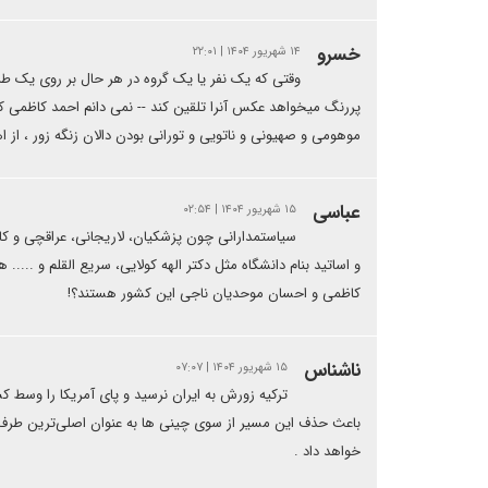
خسرو
۱۴ شهریور ۱۴۰۴ | ۲۲:۰۱
وقتی که یک نفر یا یک گروه در هر حال بر روی یک طرز 
پررنگ میخواهد عکس آنرا تلقین کند -- نمی دانم احمد کاظمی ک
موهومی و صهیونی و ناتویی و تورانی بودن دالان زنگه زور ، از
عباسی
۱۵ شهریور ۱۴۰۴ | ۰۲:۵۴
سیاستمدارانی چون پزشکیان، لاریجانی، عراقچی و ک
و اساتید بنام دانشگاه مثل دکتر الهه کولایی، سریع القلم و .....
کاظمی و احسان موحدیان ناجی این کشور هستند؟!
ناشناس
۱۵ شهریور ۱۴۰۴ | ۰۷:۰۷
ترکیه زورش به ایران نرسید و پای آمریکا را وسط ک
باعث حذف این مسیر از سوی چینی ها به عنوان اصلی‌ترین طرف ا
خواهد داد .